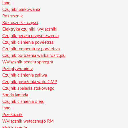
Inne
Czujniki parkowania
Rozrusznik
Rozrusznik - części
Elektryka czujniki, wyłączniki
Czujnik pedału przyspieszenia
Czujnik ciśnienia powietrza
Czujnik temperatury powietrza
Czujnik położenia wałka rozrządu
Wyłącznik pedału sprzęgła
Przepływomierz
Czujnik ciśnienia paliwa
Czujnik położenia wału GMP
Czujnik spalania stukowego
Sonda lambda
Czujnik ciśnienia oleju
Inne
Przekaźnik
Wyłącznik wstecznego RM
Elektrozawór