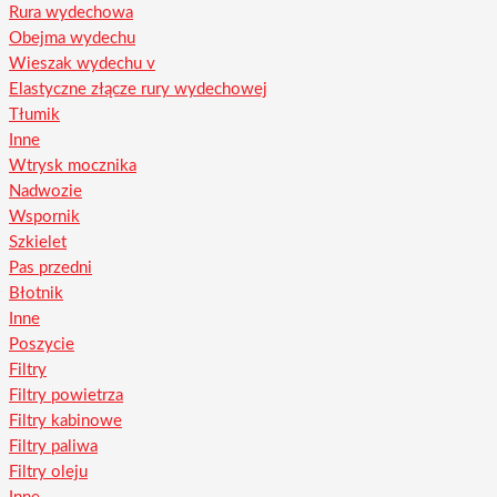
Rura wydechowa
Obejma wydechu
Wieszak wydechu v
Elastyczne złącze rury wydechowej
Tłumik
Inne
Wtrysk mocznika
Nadwozie
Wspornik
Szkielet
Pas przedni
Błotnik
Inne
Poszycie
Filtry
Filtry powietrza
Filtry kabinowe
Filtry paliwa
Filtry oleju