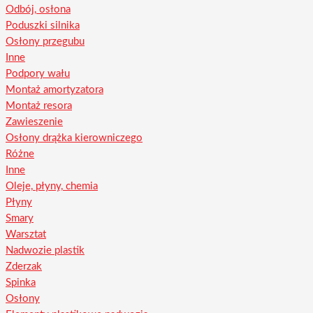
Odbój, osłona
Poduszki silnika
Osłony przegubu
Inne
Podpory wału
Montaż amortyzatora
Montaż resora
Zawieszenie
Osłony drążka kierowniczego
Różne
Inne
Oleje, płyny, chemia
Płyny
Smary
Warsztat
Nadwozie plastik
Zderzak
Spinka
Osłony