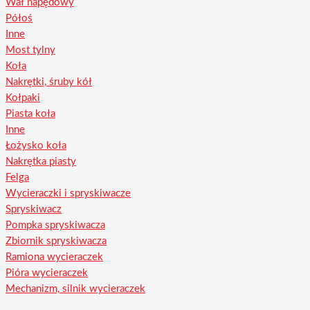
Wał napędowy
Półoś
Inne
Most tylny
Koła
Nakrętki, śruby kół
Kołpaki
Piasta koła
Inne
Łożysko koła
Nakrętka piasty
Felga
Wycieraczki i spryskiwacze
Spryskiwacz
Pompka spryskiwacza
Zbiornik spryskiwacza
Ramiona wycieraczek
Pióra wycieraczek
Mechanizm, silnik wycieraczek