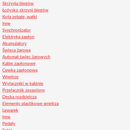
Skrzynia biegów
Łożysko skrzyni biegów
Koła zębate, wałki
Inne
Synchronizator
Elektryka zapłon
Akumulatory
Świeca żarowa
Automat świec żarowych
Kable zapłonowe
Cewka zapłonowa
Wnętrze
Wyłączniki w kabinie
Przełącznik zespolony
Deska rozdzielcza
Elementy plastikowe wnętrza
Lewarek
Inne
Pedały