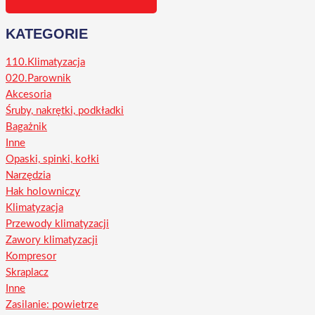
KATEGORIE
110.Klimatyzacja
020.Parownik
Akcesoria
Śruby, nakrętki, podkładki
Bagażnik
Inne
Opaski, spinki, kołki
Narzędzia
Hak holowniczy
Klimatyzacja
Przewody klimatyzacji
Zawory klimatyzacji
Kompresor
Skraplacz
Inne
Zasilanie: powietrze