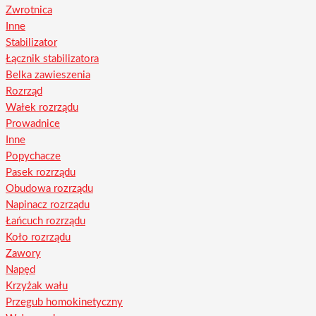
Zwrotnica
Inne
Stabilizator
Łącznik stabilizatora
Belka zawieszenia
Rozrząd
Wałek rozrządu
Prowadnice
Inne
Popychacze
Pasek rozrządu
Obudowa rozrządu
Napinacz rozrządu
Łańcuch rozrządu
Koło rozrządu
Zawory
Napęd
Krzyżak wału
Przegub homokinetyczny