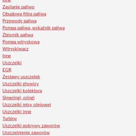
Inne
Zasilanie paliwo
Obudowa filtra paliwa
Przewody paliwa
Pompa paliwa, wskaźnik paliwa
Zbiornik paliwa
Pompa wtryskowa
Wtryskiwacz
Inne
Uszczelki
EGR
Zestawy uszczelek
Uszczelki głowicy
Uszczelki kolektora
Simeringi, oringi
Uszczelki misy olejowej
Uszczelki inne
Turbiny
Uszczelki pokrywy zaworów
Uszczelnienie zaworów