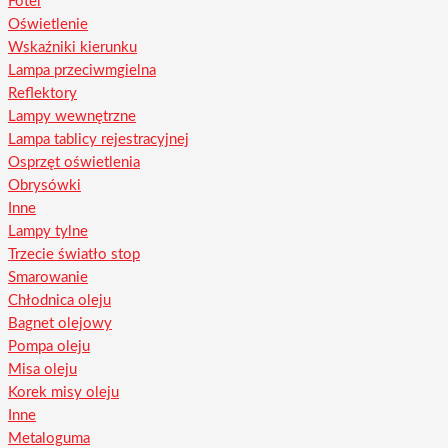
Fotel
Oświetlenie
Wskaźniki kierunku
Lampa przeciwmgielna
Reflektory
Lampy wewnętrzne
Lampa tablicy rejestracyjnej
Osprzęt oświetlenia
Obrysówki
Inne
Lampy tylne
Trzecie światło stop
Smarowanie
Chłodnica oleju
Bagnet olejowy
Pompa oleju
Misa oleju
Korek misy oleju
Inne
Metaloguma