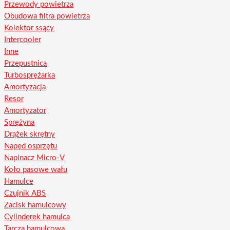
Przewody powietrza
Obudowa filtra powietrza
Kolektor ssący
Intercooler
Inne
Przepustnica
Turbosprężarka
Amortyzacja
Resor
Amortyzator
Sprężyna
Drążek skrętny
Napęd osprzętu
Napinacz Micro-V
Koło pasowe wału
Hamulce
Czujnik ABS
Zacisk hamulcowy
Cylinderek hamulca
Tarcza hamulcowa