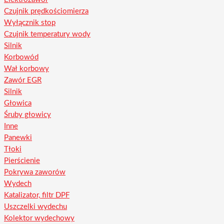
Czujnik prędkościomierza
Wyłącznik stop
Czujnik temperatury wody
Silnik
Korbowód
Wał korbowy
Zawór EGR
Silnik
Głowica
Śruby głowicy
Inne
Panewki
Tłoki
Pierścienie
Pokrywa zaworów
Wydech
Katalizator, filtr DPF
Uszczelki wydechu
Kolektor wydechowy