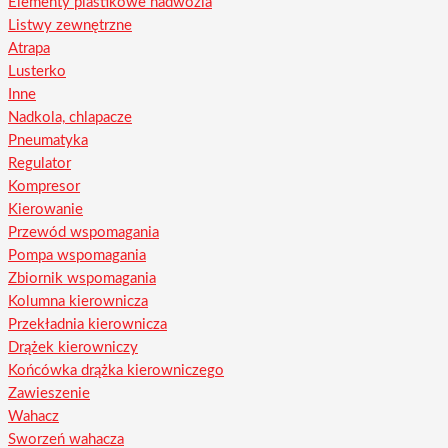
Elementy plastikowe nadwozia
Listwy zewnętrzne
Atrapa
Lusterko
Inne
Nadkola, chlapacze
Pneumatyka
Regulator
Kompresor
Kierowanie
Przewód wspomagania
Pompa wspomagania
Zbiornik wspomagania
Kolumna kierownicza
Przekładnia kierownicza
Drążek kierowniczy
Końcówka drążka kierowniczego
Zawieszenie
Wahacz
Sworzeń wahacza