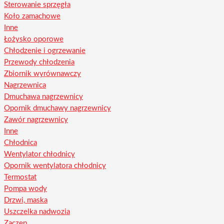
Sterowanie sprzęgła
Koło zamachowe
Inne
Łożysko oporowe
Chłodzenie i ogrzewanie
Przewody chłodzenia
Zbiornik wyrównawczy
Nagrzewnica
Dmuchawa nagrzewnicy
Opornik dmuchawy nagrzewnicy
Zawór nagrzewnicy
Inne
Chłodnica
Wentylator chłodnicy
Opornik wentylatora chłodnicy
Termostat
Pompa wody
Drzwi, maska
Uszczelka nadwozia
Zaczep