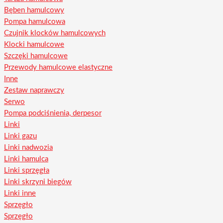
Bęben hamulcowy
Pompa hamulcowa
Czujnik klocków hamulcowych
Klocki hamulcowe
Szczęki hamulcowe
Przewody hamulcowe elastyczne
Inne
Zestaw naprawczy
Serwo
Pompa podciśnienia, derpesor
Linki
Linki gazu
Linki nadwozia
Linki hamulca
Linki sprzęgła
Linki skrzyni biegów
Linki inne
Sprzęgło
Sprzęgło