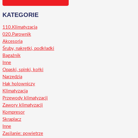
KATEGORIE
110.Klimatyzacja
020.Parownik
Akcesoria
Śruby, nakrętki, podkładki
Bagażnik
Inne
Opaski, spinki, kołki
Narzędzia
Hak holowniczy
Klimatyzacja
Przewody klimatyzacji
Zawory klimatyzacji
Kompresor
Skraplacz
Inne
Zasilanie: powietrze