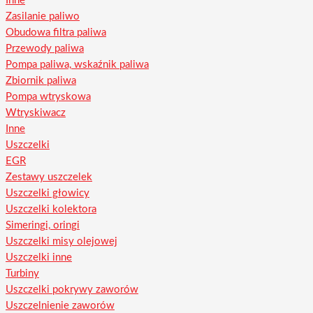
Inne
Zasilanie paliwo
Obudowa filtra paliwa
Przewody paliwa
Pompa paliwa, wskaźnik paliwa
Zbiornik paliwa
Pompa wtryskowa
Wtryskiwacz
Inne
Uszczelki
EGR
Zestawy uszczelek
Uszczelki głowicy
Uszczelki kolektora
Simeringi, oringi
Uszczelki misy olejowej
Uszczelki inne
Turbiny
Uszczelki pokrywy zaworów
Uszczelnienie zaworów