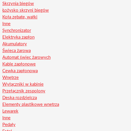
Skrzynia biegów
Łożysko skrzyni biegów
Koła zębate, wałki
Inne
Synchronizator
Elektryka zapłon
Akumulatory
Świeca żarowa
Automat świec żarowych
Kable zapłonowe
Cewka zapłonowa
Wnętrze
Wyłączniki w kabinie
Przełącznik zespolony
Deska rozdzielcza
Elementy plastikowe wnętrza
Lewarek
Inne
Pedały