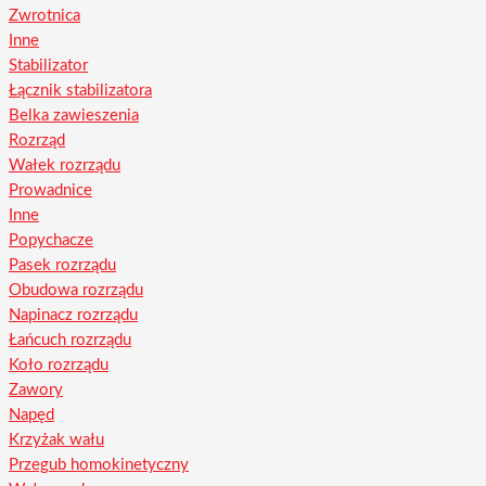
Zwrotnica
Inne
Stabilizator
Łącznik stabilizatora
Belka zawieszenia
Rozrząd
Wałek rozrządu
Prowadnice
Inne
Popychacze
Pasek rozrządu
Obudowa rozrządu
Napinacz rozrządu
Łańcuch rozrządu
Koło rozrządu
Zawory
Napęd
Krzyżak wału
Przegub homokinetyczny