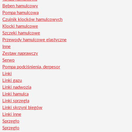
Bęben hamulcowy
Pompa hamulcowa
Czujnik klocków hamulcowych
Klocki hamulcowe
Szczęki hamulcowe
Przewody hamulcowe elastyczne
Inne
Zestaw naprawczy
Serwo
Pompa podciśnienia, derpesor
Linki
Linki gazu
Linki nadwozia
Linki hamulca
Linki sprzęgła
Linki skrzyni biegów
Linki inne
Sprzęgło
Sprzęgło