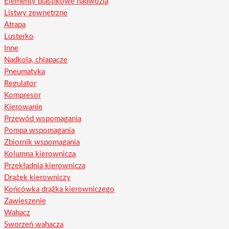
Elementy plastikowe nadwozia
Listwy zewnętrzne
Atrapa
Lusterko
Inne
Nadkola, chlapacze
Pneumatyka
Regulator
Kompresor
Kierowanie
Przewód wspomagania
Pompa wspomagania
Zbiornik wspomagania
Kolumna kierownicza
Przekładnia kierownicza
Drążek kierowniczy
Końcówka drążka kierowniczego
Zawieszenie
Wahacz
Sworzeń wahacza