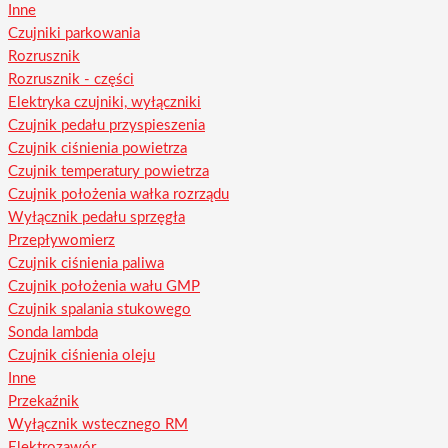
Inne
Czujniki parkowania
Rozrusznik
Rozrusznik - części
Elektryka czujniki, wyłączniki
Czujnik pedału przyspieszenia
Czujnik ciśnienia powietrza
Czujnik temperatury powietrza
Czujnik położenia wałka rozrządu
Wyłącznik pedału sprzęgła
Przepływomierz
Czujnik ciśnienia paliwa
Czujnik położenia wału GMP
Czujnik spalania stukowego
Sonda lambda
Czujnik ciśnienia oleju
Inne
Przekaźnik
Wyłącznik wstecznego RM
Elektrozawór