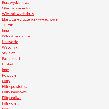
Rura wydechowa
Obejma wydechu
Wieszak wydechu v
Elastyczne złącze rury wydechowej
Tłumik
Inne
Wtrysk mocznika
Nadwozie
Wspornik
Szkielet
Pas przedni
Błotnik
Inne
Poszycie
Filtry
Filtry powietrza
Filtry kabinowe
Filtry paliwa
Filtry oleju