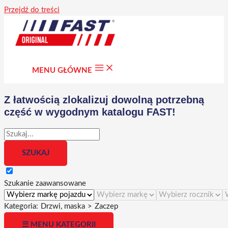
Przejdź do treści
MENU GŁÓWNE
Z łatwością zlokalizuj dowolną potrzebną
część w wygodnym katalogu FAST!
Szukanie zaawansowane
Kategoria:
Drzwi, maska
>
Zaczep
☰ MENU KATEGORII