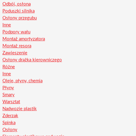
Odbój, osłona
Poduszki silnika
Osłony przegubu
Inne
Podpory wału
Montaż amortyzatora
Montaż resora
Zawieszenie
Osłony drążka kierowniczego
Różne
Inne
Oleje, płyny, chemia
Płyny
Smary
Warsztat
Nadwozie plastik
Zderzak
Spinka
Osłony