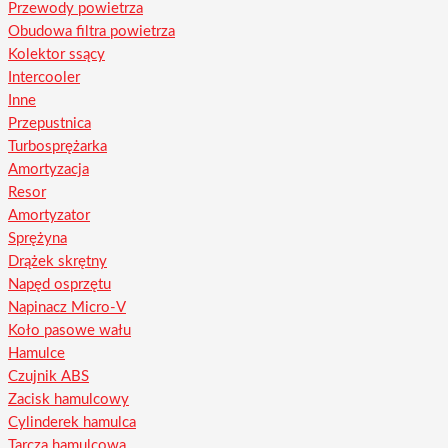
Przewody powietrza
Obudowa filtra powietrza
Kolektor ssący
Intercooler
Inne
Przepustnica
Turbosprężarka
Amortyzacja
Resor
Amortyzator
Sprężyna
Drążek skrętny
Napęd osprzętu
Napinacz Micro-V
Koło pasowe wału
Hamulce
Czujnik ABS
Zacisk hamulcowy
Cylinderek hamulca
Tarcza hamulcowa