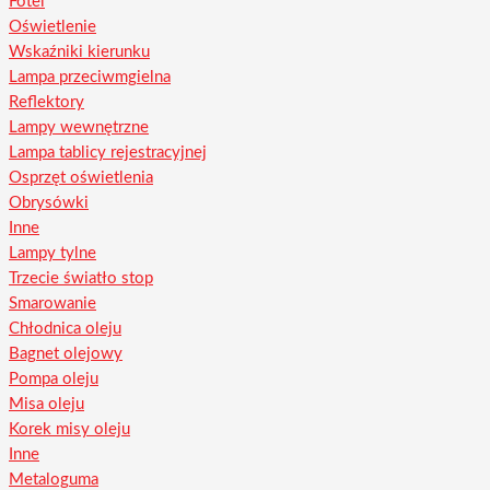
Fotel
Oświetlenie
Wskaźniki kierunku
Lampa przeciwmgielna
Reflektory
Lampy wewnętrzne
Lampa tablicy rejestracyjnej
Osprzęt oświetlenia
Obrysówki
Inne
Lampy tylne
Trzecie światło stop
Smarowanie
Chłodnica oleju
Bagnet olejowy
Pompa oleju
Misa oleju
Korek misy oleju
Inne
Metaloguma