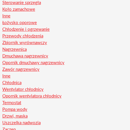
Sterowanie sprzęgła
Koło zamachowe
Inne
Łożysko oporowe
Chłodzenie i ogrzewanie
Przewody chłodzenia
Zbiornik wyrównawczy
Nagrzewnica
Dmuchawa nagrzewnicy
Opornik dmuchawy nagrzewnicy
Zawór nagrzewnicy
Inne
Chłodnica
Wentylator chłodnicy
Opornik wentylatora chłodnicy
Termostat
Pompa wody
Drzwi, maska
Uszczelka nadwozia
Zaczep