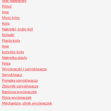
Wał napędowy
Półoś
Inne
Most tylny
Koła
Nakrętki, śruby kół
Kołpaki
Piasta koła
Inne
Łożysko koła
Nakrętka piasty
Felga
Wycieraczki i spryskiwacze
Spryskiwacz
Pompka spryskiwacza
Zbiornik spryskiwacza
Ramiona wycieraczek
Pióra wycieraczek
Mechanizm, silnik wycieraczek