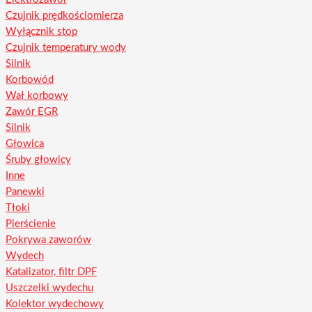
Czujnik prędkościomierza
Wyłącznik stop
Czujnik temperatury wody
Silnik
Korbowód
Wał korbowy
Zawór EGR
Silnik
Głowica
Śruby głowicy
Inne
Panewki
Tłoki
Pierścienie
Pokrywa zaworów
Wydech
Katalizator, filtr DPF
Uszczelki wydechu
Kolektor wydechowy