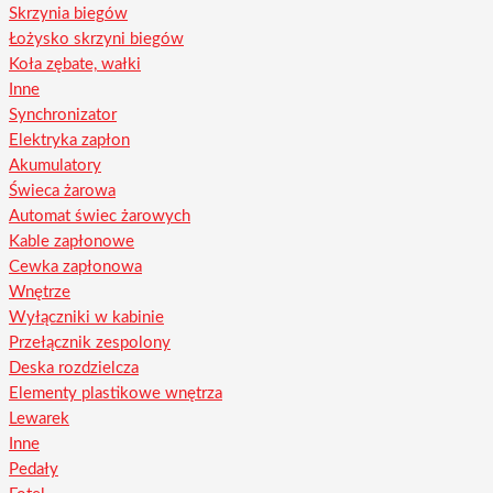
Skrzynia biegów
Łożysko skrzyni biegów
Koła zębate, wałki
Inne
Synchronizator
Elektryka zapłon
Akumulatory
Świeca żarowa
Automat świec żarowych
Kable zapłonowe
Cewka zapłonowa
Wnętrze
Wyłączniki w kabinie
Przełącznik zespolony
Deska rozdzielcza
Elementy plastikowe wnętrza
Lewarek
Inne
Pedały