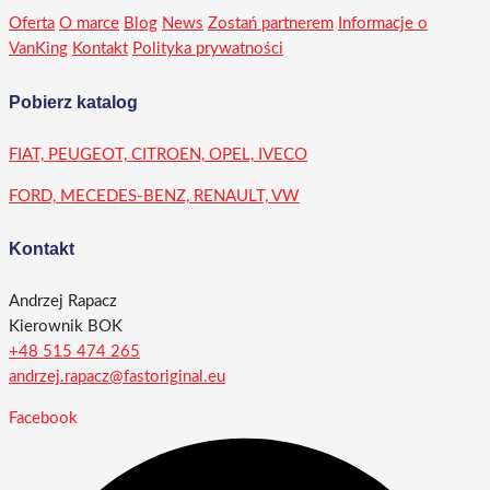
Oferta
O marce
Blog
News
Zostań partnerem
Informacje o
VanKing
Kontakt
Polityka prywatności
Pobierz katalog
FIAT, PEUGEOT, CITROEN, OPEL, IVECO
FORD, MECEDES-BENZ, RENAULT, VW
Kontakt
Andrzej Rapacz
Kierownik BOK
+48 515 474 265
andrzej.rapacz@fastoriginal.eu
Facebook