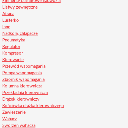
Elementy plastikowe nadwozia
Listwy zewnętrzne
Atrapa
Lusterko
Inne
Nadkola, chlapacze
Pneumatyka
Regulator
Kompresor
Kierowanie
Przewód wspomagania
Pompa wspomagania
Zbiornik wspomagania
Kolumna kierownicza
Przekładnia kierownicza
Drążek kierowniczy
Końcówka drążka kierowniczego
Zawieszenie
Wahacz
Sworzeń wahacza