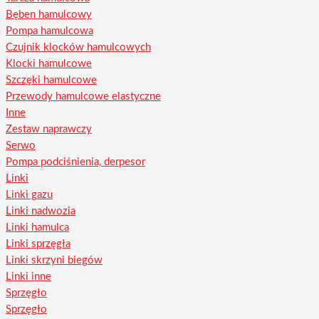
Bęben hamulcowy
Pompa hamulcowa
Czujnik klocków hamulcowych
Klocki hamulcowe
Szczęki hamulcowe
Przewody hamulcowe elastyczne
Inne
Zestaw naprawczy
Serwo
Pompa podciśnienia, derpesor
Linki
Linki gazu
Linki nadwozia
Linki hamulca
Linki sprzęgła
Linki skrzyni biegów
Linki inne
Sprzęgło
Sprzęgło