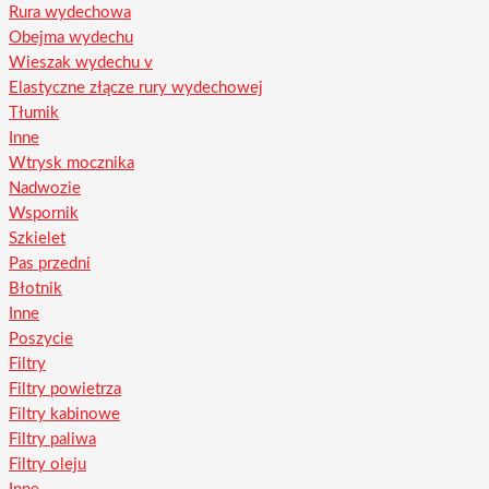
Rura wydechowa
Obejma wydechu
Wieszak wydechu v
Elastyczne złącze rury wydechowej
Tłumik
Inne
Wtrysk mocznika
Nadwozie
Wspornik
Szkielet
Pas przedni
Błotnik
Inne
Poszycie
Filtry
Filtry powietrza
Filtry kabinowe
Filtry paliwa
Filtry oleju