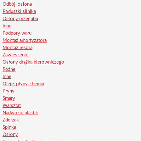
Odbój, osłona
Poduszki silnika
Osłony przegubu
Inne
Podpory wału
Montaż amortyzatora
Montaż resora
Zawieszenie
Osłony drążka kierowniczego
Różne
Inne
Oleje, płyny, chemia
Płyny
Smary
Warsztat
Nadwozie plastik
Zderzak
Spinka
Osłony