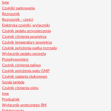
Inne
Czujniki parkowania
Rozrusznik
Rozrusznik - części
Elektryka czujniki, wyłączniki
Czujnik pedału przyspieszenia
Czujnik ciśnienia powietrza
Czujnik temperatury powietrza
Czujnik położenia wałka rozrządu
Wyłącznik pedału sprzęgła
Przepływomierz
Czujnik ciśnienia paliwa
Czujnik położenia wału GMP
Czujnik spalania stukowego
Sonda lambda
Czujnik ciśnienia oleju
Inne
Przekaźnik
Wyłącznik wstecznego RM
Elektrozawór