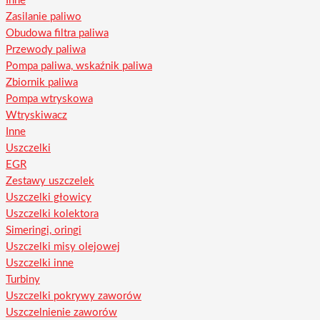
Inne
Zasilanie paliwo
Obudowa filtra paliwa
Przewody paliwa
Pompa paliwa, wskaźnik paliwa
Zbiornik paliwa
Pompa wtryskowa
Wtryskiwacz
Inne
Uszczelki
EGR
Zestawy uszczelek
Uszczelki głowicy
Uszczelki kolektora
Simeringi, oringi
Uszczelki misy olejowej
Uszczelki inne
Turbiny
Uszczelki pokrywy zaworów
Uszczelnienie zaworów