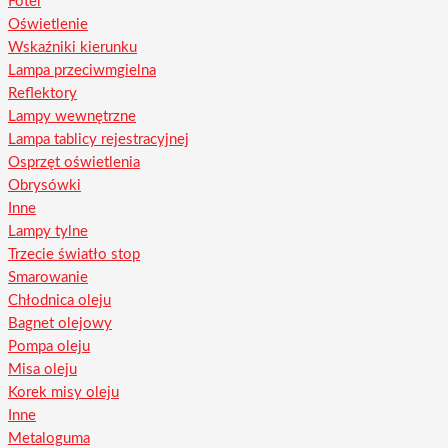
Fotel
Oświetlenie
Wskaźniki kierunku
Lampa przeciwmgielna
Reflektory
Lampy wewnętrzne
Lampa tablicy rejestracyjnej
Osprzęt oświetlenia
Obrysówki
Inne
Lampy tylne
Trzecie światło stop
Smarowanie
Chłodnica oleju
Bagnet olejowy
Pompa oleju
Misa oleju
Korek misy oleju
Inne
Metaloguma