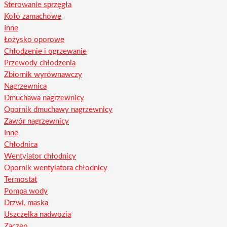
Sterowanie sprzęgła
Koło zamachowe
Inne
Łożysko oporowe
Chłodzenie i ogrzewanie
Przewody chłodzenia
Zbiornik wyrównawczy
Nagrzewnica
Dmuchawa nagrzewnicy
Opornik dmuchawy nagrzewnicy
Zawór nagrzewnicy
Inne
Chłodnica
Wentylator chłodnicy
Opornik wentylatora chłodnicy
Termostat
Pompa wody
Drzwi, maska
Uszczelka nadwozia
Zaczep