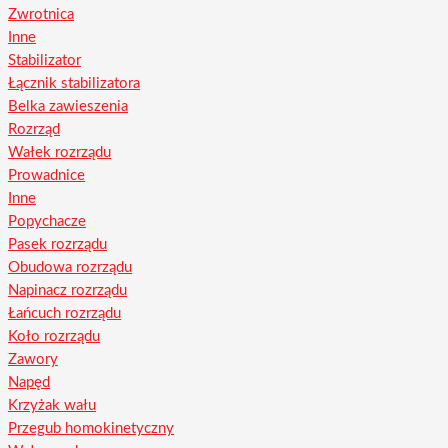
Zwrotnica
Inne
Stabilizator
Łącznik stabilizatora
Belka zawieszenia
Rozrząd
Wałek rozrządu
Prowadnice
Inne
Popychacze
Pasek rozrządu
Obudowa rozrządu
Napinacz rozrządu
Łańcuch rozrządu
Koło rozrządu
Zawory
Napęd
Krzyżak wału
Przegub homokinetyczny