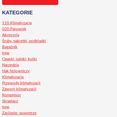
KATEGORIE
110.Klimatyzacja
020.Parownik
Akcesoria
Śruby, nakrętki, podkładki
Bagażnik
Inne
Opaski, spinki, kołki
Narzędzia
Hak holowniczy
Klimatyzacja
Przewody klimatyzacji
Zawory klimatyzacji
Kompresor
Skraplacz
Inne
Zasilanie: powietrze