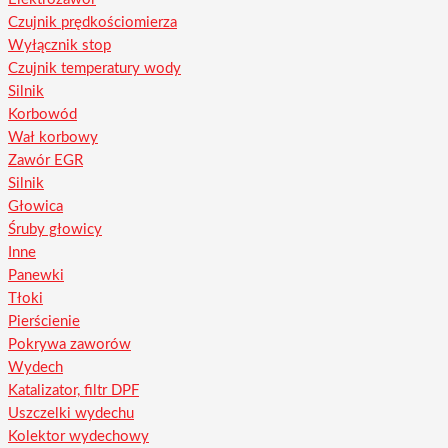
Czujnik prędkościomierza
Wyłącznik stop
Czujnik temperatury wody
Silnik
Korbowód
Wał korbowy
Zawór EGR
Silnik
Głowica
Śruby głowicy
Inne
Panewki
Tłoki
Pierścienie
Pokrywa zaworów
Wydech
Katalizator, filtr DPF
Uszczelki wydechu
Kolektor wydechowy