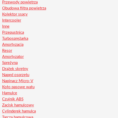
Przewody powietrza
Obudowa filtra powietrza
Kolektor ssący
Intercooler
Inne
Przepustnica
Turbosprężarka
Amortyzacja
Resor
Amortyzator
Sprężyna
Drążek skrętny
Napęd osprzętu
Napinacz Micro-V
Koło pasowe wału
Hamulce
Czujnik ABS
Zacisk hamulcowy
Cylinderek hamulca
Tarcza hamulcowa