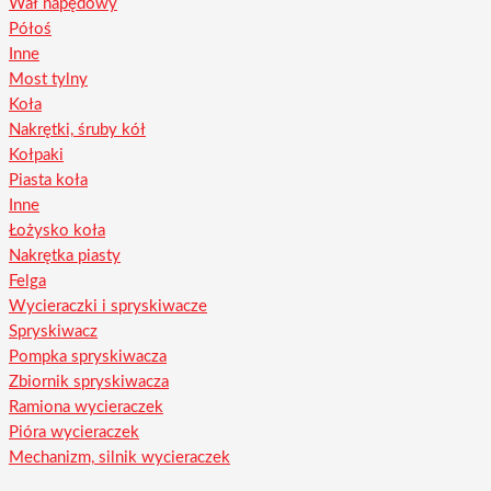
Wał napędowy
Półoś
Inne
Most tylny
Koła
Nakrętki, śruby kół
Kołpaki
Piasta koła
Inne
Łożysko koła
Nakrętka piasty
Felga
Wycieraczki i spryskiwacze
Spryskiwacz
Pompka spryskiwacza
Zbiornik spryskiwacza
Ramiona wycieraczek
Pióra wycieraczek
Mechanizm, silnik wycieraczek