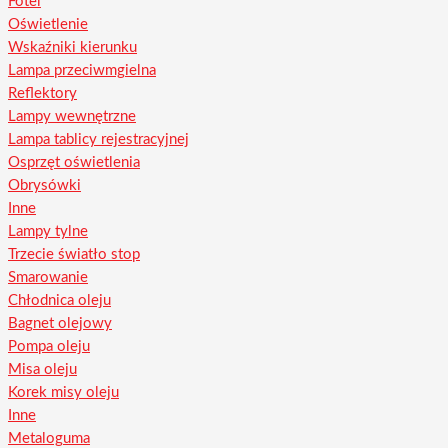
Fotel
Oświetlenie
Wskaźniki kierunku
Lampa przeciwmgielna
Reflektory
Lampy wewnętrzne
Lampa tablicy rejestracyjnej
Osprzęt oświetlenia
Obrysówki
Inne
Lampy tylne
Trzecie światło stop
Smarowanie
Chłodnica oleju
Bagnet olejowy
Pompa oleju
Misa oleju
Korek misy oleju
Inne
Metaloguma