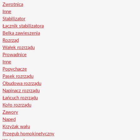
Zwrotnica
Inne
Stabilizator
Łącznik stabilizatora
Belka zawieszenia
Rozrząd
Wałek rozrządu
Prowadnice
Inne
Popychacze
Pasek rozrządu
Obudowa rozrządu
Napinacz rozrządu
Łańcuch rozrządu
Koło rozrządu
Zawory
Napęd
Krzyżak wału
Przegub homokinetyczny