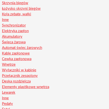
Skrzynia biegów
Łożysko skrzyni biegów
Koła zębate, wałki
Inne
Synchronizator
Elektryka zapłon
Akumulatory
Świeca żarowa
Automat świec żarowych
Kable zapłonowe
Cewka zapłonowa
Wnętrze
Wyłączniki w kabinie
Przełącznik zespolony
Deska rozdzielcza
Elementy plastikowe wnętrza
Lewarek
Inne
Pedały