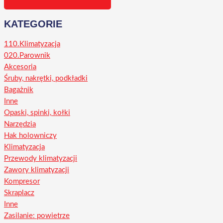
KATEGORIE
110.Klimatyzacja
020.Parownik
Akcesoria
Śruby, nakrętki, podkładki
Bagażnik
Inne
Opaski, spinki, kołki
Narzędzia
Hak holowniczy
Klimatyzacja
Przewody klimatyzacji
Zawory klimatyzacji
Kompresor
Skraplacz
Inne
Zasilanie: powietrze