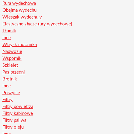
Rura wydechowa
Obejma wydechu
Wieszak wydechu v
Elastyczne złącze rury wydechowej
Tłumik
Inne
Wtrysk mocznika
Nadwozie
Wspornik
Szkielet
Pas przedni
Błotnik
Inne
Poszycie
Filtry
Filtry powietrza
Filtry kabinowe
Filtry paliwa
Filtry oleju