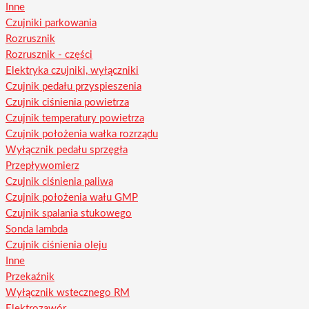
Inne
Czujniki parkowania
Rozrusznik
Rozrusznik - części
Elektryka czujniki, wyłączniki
Czujnik pedału przyspieszenia
Czujnik ciśnienia powietrza
Czujnik temperatury powietrza
Czujnik położenia wałka rozrządu
Wyłącznik pedału sprzęgła
Przepływomierz
Czujnik ciśnienia paliwa
Czujnik położenia wału GMP
Czujnik spalania stukowego
Sonda lambda
Czujnik ciśnienia oleju
Inne
Przekaźnik
Wyłącznik wstecznego RM
Elektrozawór