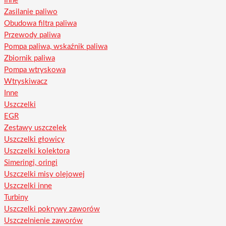
Inne
Zasilanie paliwo
Obudowa filtra paliwa
Przewody paliwa
Pompa paliwa, wskaźnik paliwa
Zbiornik paliwa
Pompa wtryskowa
Wtryskiwacz
Inne
Uszczelki
EGR
Zestawy uszczelek
Uszczelki głowicy
Uszczelki kolektora
Simeringi, oringi
Uszczelki misy olejowej
Uszczelki inne
Turbiny
Uszczelki pokrywy zaworów
Uszczelnienie zaworów