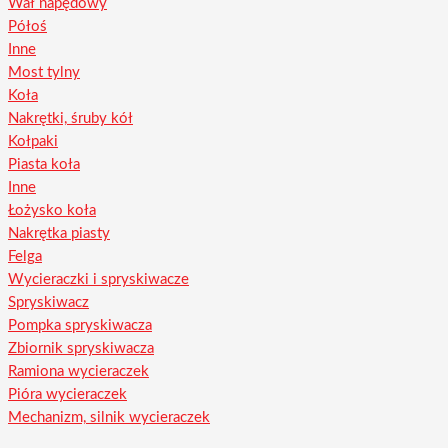
Wał napędowy
Półoś
Inne
Most tylny
Koła
Nakrętki, śruby kół
Kołpaki
Piasta koła
Inne
Łożysko koła
Nakrętka piasty
Felga
Wycieraczki i spryskiwacze
Spryskiwacz
Pompka spryskiwacza
Zbiornik spryskiwacza
Ramiona wycieraczek
Pióra wycieraczek
Mechanizm, silnik wycieraczek