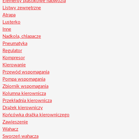
Elementy plastikowe nadwozia
Listwy zewnętrzne
Atrapa
Lusterko
Inne
Nadkola, chlapacze
Pneumatyka
Regulator
Kompresor
Kierowanie
Przewód wspomagania
Pompa wspomagania
Zbiornik wspomagania
Kolumna kierownicza
Przekładnia kierownicza
Drążek kierowniczy
Końcówka drążka kierowniczego
Zawieszenie
Wahacz
Sworzeń wahacza