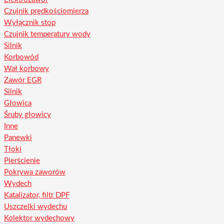
Czujnik prędkościomierza
Wyłącznik stop
Czujnik temperatury wody
Silnik
Korbowód
Wał korbowy
Zawór EGR
Silnik
Głowica
Śruby głowicy
Inne
Panewki
Tłoki
Pierścienie
Pokrywa zaworów
Wydech
Katalizator, filtr DPF
Uszczelki wydechu
Kolektor wydechowy