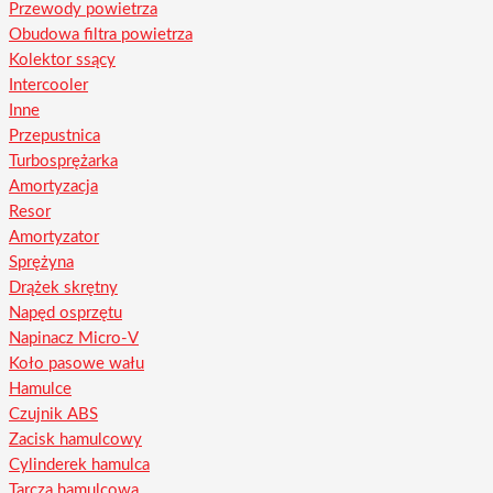
Przewody powietrza
Obudowa filtra powietrza
Kolektor ssący
Intercooler
Inne
Przepustnica
Turbosprężarka
Amortyzacja
Resor
Amortyzator
Sprężyna
Drążek skrętny
Napęd osprzętu
Napinacz Micro-V
Koło pasowe wału
Hamulce
Czujnik ABS
Zacisk hamulcowy
Cylinderek hamulca
Tarcza hamulcowa