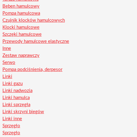
Bęben hamulcowy
Pompa hamulcowa
Czujnik klocków hamulcowych
Klocki hamulcowe
Szczęki hamulcowe
Przewody hamulcowe elastyczne
Inne
Zestaw naprawczy
Serwo
Pompa podciśnienia, derpesor
Linki
Linki gazu
Linki nadwozia
Linki hamulca
Linki sprzęgła
Linki skrzyni biegów
Linki inne
Sprzęgło
Sprzęgło