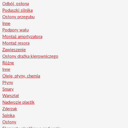
Odbój, osłona
Poduszki silnika
Osłony przegubu
Inne
Podpory wału
Montaż amortyzatora
Montaż resora
Zawieszenie
Osłony drążka kierowniczego
Różne
Inne
Oleje, płyny, chemia
Płyny
Smary
Warsztat
Nadwozie plastik
Zderzak
Spinka
Osłony