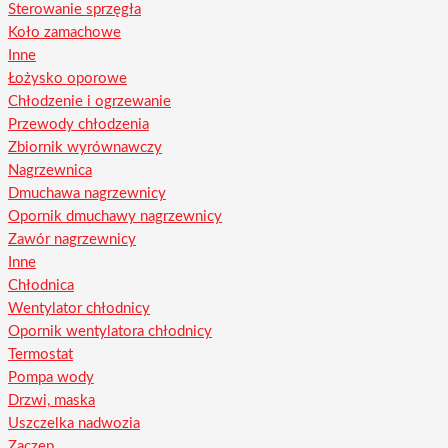
Sterowanie sprzęgła
Koło zamachowe
Inne
Łożysko oporowe
Chłodzenie i ogrzewanie
Przewody chłodzenia
Zbiornik wyrównawczy
Nagrzewnica
Dmuchawa nagrzewnicy
Opornik dmuchawy nagrzewnicy
Zawór nagrzewnicy
Inne
Chłodnica
Wentylator chłodnicy
Opornik wentylatora chłodnicy
Termostat
Pompa wody
Drzwi, maska
Uszczelka nadwozia
Zaczep