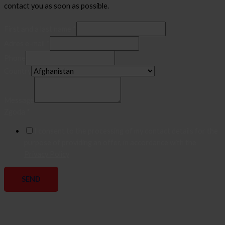
contact you as soon as possible.
First and a last name
*
Adres e-mail
*
Phone
Country
Message
Zgoda
*
I consent to the processing of my contact details for the
purpose of providing an offer, in accordance with the
Privacy Policy
SEND