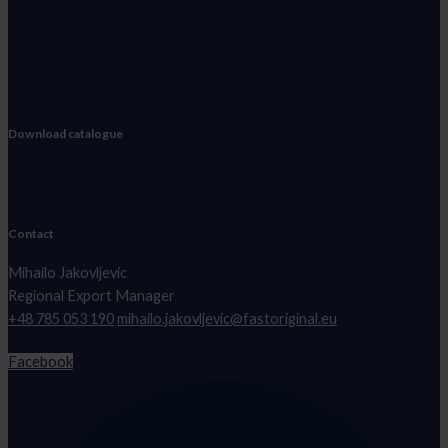
Catalog
Join FAST
About vanking
Contact
Privacy Policy
Download catalogue
FIAT, PEUGEOT, CITROEN, OPEL, IVECO
FORD, MECEDES-BENZ, RENAULT, VW
Contact
Mihailo Jakovljevic
Regional Export Manager
+48 785 053 190
mihailo.jakovljevic@fastoriginal.eu
Facebook