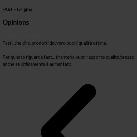
FAST - Original
Opinions
V.A.RICAMBI SRLS
Fast...che dire, prodotti davvero buoni,qualità ottima.
RICAMBI BRAO SRL
Per qunato riguarda fast... tiranteria buon rapporto qualità/prezzo
anche se ultimamente è aumentato.