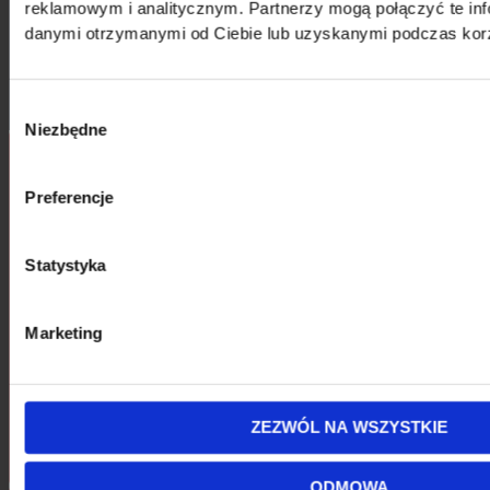
reklamowym i analitycznym. Partnerzy mogą połączyć te inf
P.S.A.
danymi otrzymanymi od Ciebie lub uzyskanymi podczas korzy
Copyright © 2026 FAST Original –
Manufacturer of parts for light
commercial vehicles.
. All Rights Reserved.
Wybór
Niezbędne
zgody
Preferencje
Statystyka
Marketing
ZEZWÓL NA WSZYSTKIE
ENGLISH
ODMOWA