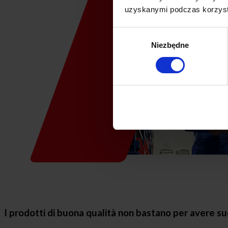
uzyskanymi podczas korzysta
Wybór
Niezbędne
zgody
I prodotti di buona qualità non bastano per avere s