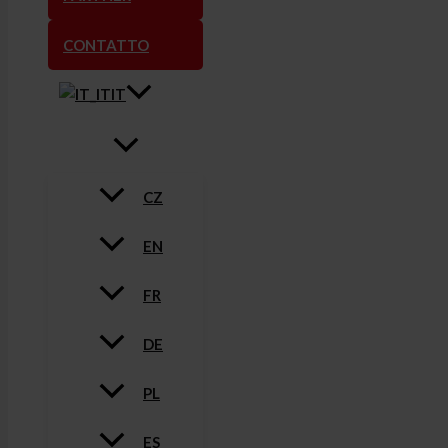
CONTATTO
IT
CZ
EN
FR
DE
PL
ES