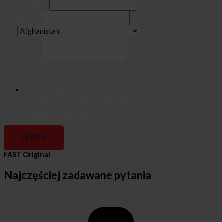
Adres e-mail
*
Nr telefonu
Kraj
Wiadomość
Zgoda
*
Wyrażam zgodę na przetwarzanie moich danych
kontaktowych w celu przedstawienia oferty, zgodnie z
Polityką Prywatności
WYŚLIJ
FAST Original
Najczęściej zadawane pytania