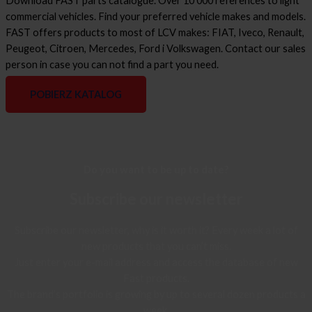
Download FAST parts catalogue. Over 10 000 references to light
commercial vehicles. Find your preferred vehicle makes and models.
FAST offers products to most of LCV makes: FIAT, Iveco, Renault,
Peugeot, Citroen, Mercedes, Ford i Volkswagen. Contact our sales
person in case you can not find a part you need.
POBIERZ KATALOG
Do you want to be up to date?
Subscribe our newsletter
Subscribe our newsletter, why is it worth it? Every week a lot of
new products that you can’t miss.
Just enter your e-mail address and access the database of new
Fast products.
The brand’s portfolio is growing by up to several dozen products a
week.