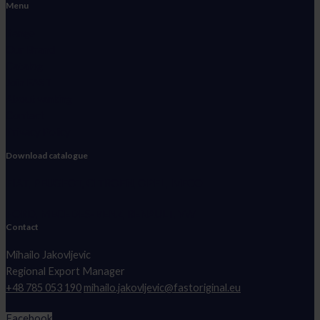
Menu
Range
Our Brand
Catalog
Join FAST
About vanking
Contact
Privacy Policy
Download catalogue
FIAT, PEUGEOT, CITROEN, OPEL, IVECO
FORD, MECEDES-BENZ, RENAULT, VW
Contact
Mihailo Jakovljevic
Regional Export Manager
+48 785 053 190
mihailo.jakovljevic@fastoriginal.eu
Facebook