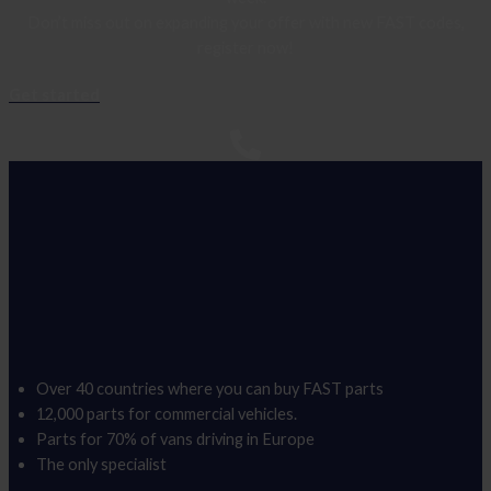
Don’t miss out on expanding your offer with new FAST codes,
register now!
Get started
Over 40 countries where you can buy FAST parts
12,000 parts for commercial vehicles.
Parts for 70% of vans driving in Europe
The only specialist