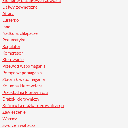
Elementy plastikowe nadwozia
Listwy zewnętrzne
Atrapa
Lusterko
Inne
Nadkola, chlapacze
Pneumatyka
Regulator
Kompresor
Kierowanie
Przewód wspomagania
Pompa wspomagania
Zbiornik wspomagania
Kolumna kierownicza
Przekładnia kierownicza
Drążek kierowniczy
Końcówka drążka kierowniczego
Zawieszenie
Wahacz
Sworzeń wahacza