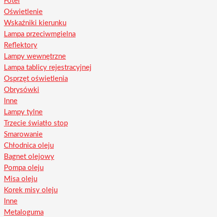
Fotel
Oświetlenie
Wskaźniki kierunku
Lampa przeciwmgielna
Reflektory
Lampy wewnętrzne
Lampa tablicy rejestracyjnej
Osprzęt oświetlenia
Obrysówki
Inne
Lampy tylne
Trzecie światło stop
Smarowanie
Chłodnica oleju
Bagnet olejowy
Pompa oleju
Misa oleju
Korek misy oleju
Inne
Metaloguma