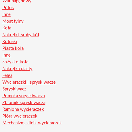
Wał napędowy
Półoś
Inne
Most tylny
Koła
Nakrętki, śruby kół
Kołpaki
Piasta koła
Inne
Łożysko koła
Nakrętka piasty
Felga
Wycieraczki i spryskiwacze
Spryskiwacz
Pompka spryskiwacza
Zbiornik spryskiwacza
Ramiona wycieraczek
Pióra wycieraczek
Mechanizm, silnik wycieraczek