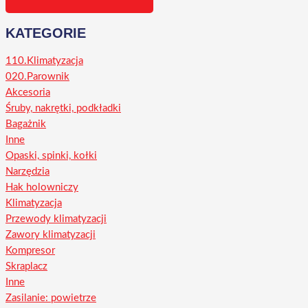
KATEGORIE
110.Klimatyzacja
020.Parownik
Akcesoria
Śruby, nakrętki, podkładki
Bagażnik
Inne
Opaski, spinki, kołki
Narzędzia
Hak holowniczy
Klimatyzacja
Przewody klimatyzacji
Zawory klimatyzacji
Kompresor
Skraplacz
Inne
Zasilanie: powietrze