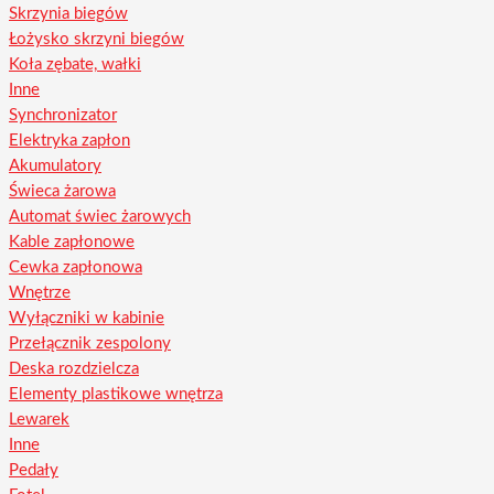
Skrzynia biegów
Łożysko skrzyni biegów
Koła zębate, wałki
Inne
Synchronizator
Elektryka zapłon
Akumulatory
Świeca żarowa
Automat świec żarowych
Kable zapłonowe
Cewka zapłonowa
Wnętrze
Wyłączniki w kabinie
Przełącznik zespolony
Deska rozdzielcza
Elementy plastikowe wnętrza
Lewarek
Inne
Pedały