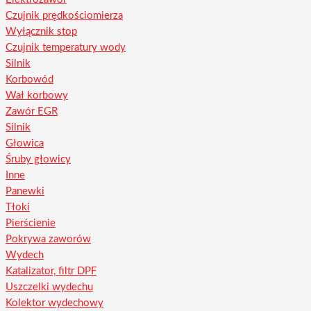
Czujnik prędkościomierza
Wyłącznik stop
Czujnik temperatury wody
Silnik
Korbowód
Wał korbowy
Zawór EGR
Silnik
Głowica
Śruby głowicy
Inne
Panewki
Tłoki
Pierścienie
Pokrywa zaworów
Wydech
Katalizator, filtr DPF
Uszczelki wydechu
Kolektor wydechowy