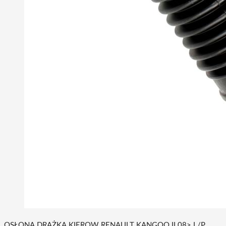
OSŁONA DRĄŻKA KIEROW RENAULT KANGOO II 08> L/P