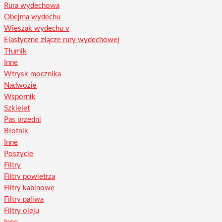
Rura wydechowa
Obejma wydechu
Wieszak wydechu v
Elastyczne złącze rury wydechowej
Tłumik
Inne
Wtrysk mocznika
Nadwozie
Wspornik
Szkielet
Pas przedni
Błotnik
Inne
Poszycie
Filtry
Filtry powietrza
Filtry kabinowe
Filtry paliwa
Filtry oleju