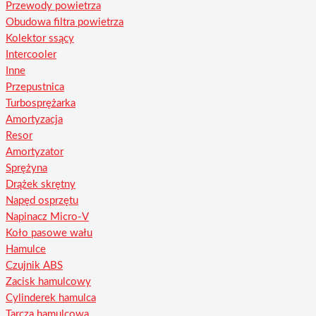
Przewody powietrza
Obudowa filtra powietrza
Kolektor ssący
Intercooler
Inne
Przepustnica
Turbosprężarka
Amortyzacja
Resor
Amortyzator
Sprężyna
Drążek skrętny
Napęd osprzętu
Napinacz Micro-V
Koło pasowe wału
Hamulce
Czujnik ABS
Zacisk hamulcowy
Cylinderek hamulca
Tarcza hamulcowa