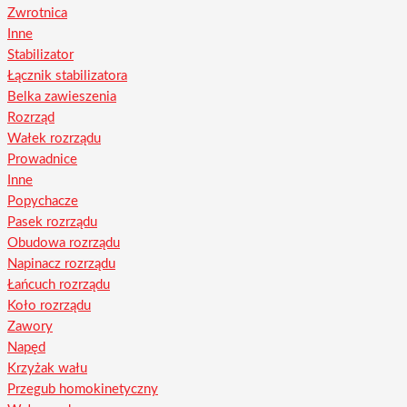
Zwrotnica
Inne
Stabilizator
Łącznik stabilizatora
Belka zawieszenia
Rozrząd
Wałek rozrządu
Prowadnice
Inne
Popychacze
Pasek rozrządu
Obudowa rozrządu
Napinacz rozrządu
Łańcuch rozrządu
Koło rozrządu
Zawory
Napęd
Krzyżak wału
Przegub homokinetyczny