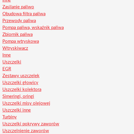
Inne
Zasilanie paliwo
Obudowa filtra paliwa
Przewody paliwa
Pompa paliwa, wskaźnik paliwa
Zbiornik paliwa
Pompa wtryskowa
Wtryskiwacz
Inne
Uszczelki
EGR
Zestawy uszczelek
Uszczelki głowicy
Uszczelki kolektora
Simeringi, oringi
Uszczelki misy olejowej
Uszczelki inne
Turbiny
Uszczelki pokrywy zaworów
Uszczelnienie zaworów