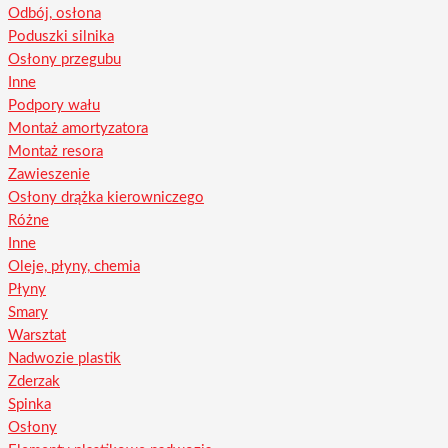
Odbój, osłona
Poduszki silnika
Osłony przegubu
Inne
Podpory wału
Montaż amortyzatora
Montaż resora
Zawieszenie
Osłony drążka kierowniczego
Różne
Inne
Oleje, płyny, chemia
Płyny
Smary
Warsztat
Nadwozie plastik
Zderzak
Spinka
Osłony