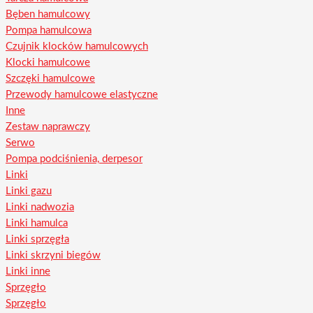
Bęben hamulcowy
Pompa hamulcowa
Czujnik klocków hamulcowych
Klocki hamulcowe
Szczęki hamulcowe
Przewody hamulcowe elastyczne
Inne
Zestaw naprawczy
Serwo
Pompa podciśnienia, derpesor
Linki
Linki gazu
Linki nadwozia
Linki hamulca
Linki sprzęgła
Linki skrzyni biegów
Linki inne
Sprzęgło
Sprzęgło