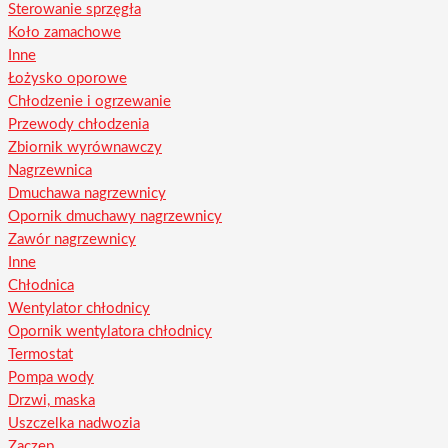
Sterowanie sprzęgła
Koło zamachowe
Inne
Łożysko oporowe
Chłodzenie i ogrzewanie
Przewody chłodzenia
Zbiornik wyrównawczy
Nagrzewnica
Dmuchawa nagrzewnicy
Opornik dmuchawy nagrzewnicy
Zawór nagrzewnicy
Inne
Chłodnica
Wentylator chłodnicy
Opornik wentylatora chłodnicy
Termostat
Pompa wody
Drzwi, maska
Uszczelka nadwozia
Zaczep