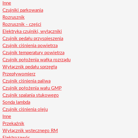
Inne
Czujniki parkowania
Rozrusznik
Rozrusznik - części
Elektryka czujniki, wyłączniki
Czujnik pedału przyspieszenia
Czujnik ciśnienia powietrza
Czujnik temperatury powietrza
Czujnik położenia wałka rozrządu
Wyłącznik pedału sprzęgła
Przepływomierz
Czujnik ciśnienia paliwa
Czujnik położenia wału GMP
Czujnik spalania stukowego
Sonda lambda
Czujnik ciśnienia oleju
Inne
Przekaźnik
Wyłącznik wstecznego RM
Elektrozawór