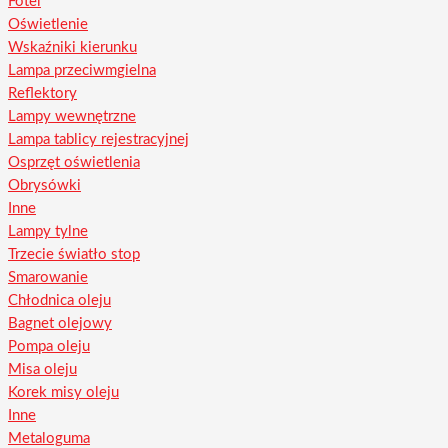
Fotel
Oświetlenie
Wskaźniki kierunku
Lampa przeciwmgielna
Reflektory
Lampy wewnętrzne
Lampa tablicy rejestracyjnej
Osprzęt oświetlenia
Obrysówki
Inne
Lampy tylne
Trzecie światło stop
Smarowanie
Chłodnica oleju
Bagnet olejowy
Pompa oleju
Misa oleju
Korek misy oleju
Inne
Metaloguma