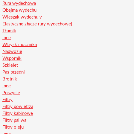
Rura wydechowa
Obejma wydechu
Wieszak wydechu v
Elastyczne złącze rury wydechowej
Tłumik
Inne
Wtrysk mocznika
Nadwozie
Wspornik
Szkielet
Pas przedni
Błotnik
Inne
Poszycie
Filtry
Filtry powietrza
Filtry kabinowe
Filtry paliwa
Filtry oleju