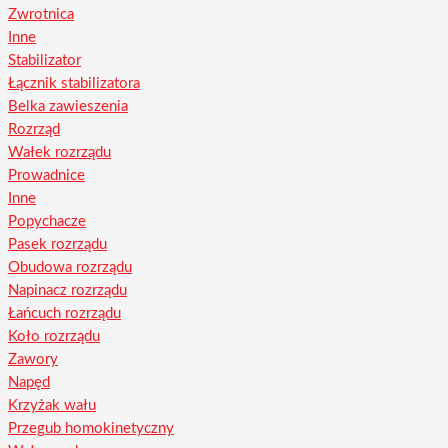
Zwrotnica
Inne
Stabilizator
Łącznik stabilizatora
Belka zawieszenia
Rozrząd
Wałek rozrządu
Prowadnice
Inne
Popychacze
Pasek rozrządu
Obudowa rozrządu
Napinacz rozrządu
Łańcuch rozrządu
Koło rozrządu
Zawory
Napęd
Krzyżak wału
Przegub homokinetyczny