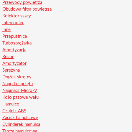
Przewody powietrza
Obudowa filtra powietrza
Kolektor ssący
Intercooler
Inne
Przepustnica
Turbosprężarka
Amortyzacja
Resor
Amortyzator
Sprężyna
Drążek skrętny
Napęd osprzętu
Napinacz Micro-V
Koło pasowe wału
Hamulce
Czujnik ABS
Zacisk hamulcowy
Cylinderek hamulca
Tarcza hamulcowa