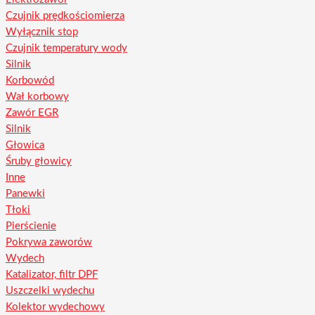
Czujnik prędkościomierza
Wyłącznik stop
Czujnik temperatury wody
Silnik
Korbowód
Wał korbowy
Zawór EGR
Silnik
Głowica
Śruby głowicy
Inne
Panewki
Tłoki
Pierścienie
Pokrywa zaworów
Wydech
Katalizator, filtr DPF
Uszczelki wydechu
Kolektor wydechowy