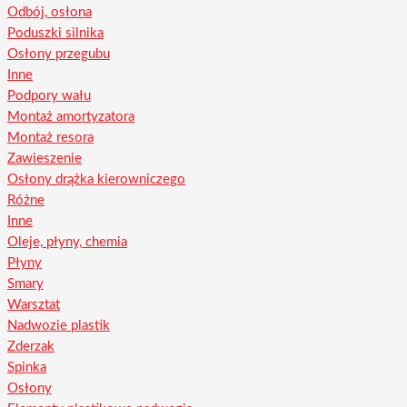
Odbój, osłona
Poduszki silnika
Osłony przegubu
Inne
Podpory wału
Montaż amortyzatora
Montaż resora
Zawieszenie
Osłony drążka kierowniczego
Różne
Inne
Oleje, płyny, chemia
Płyny
Smary
Warsztat
Nadwozie plastik
Zderzak
Spinka
Osłony