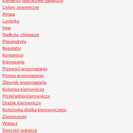
Elementy plastikowe nadwozia
Listwy zewnętrzne
Atrapa
Lusterko
Inne
Nadkola, chlapacze
Pneumatyka
Regulator
Kompresor
Kierowanie
Przewód wspomagania
Pompa wspomagania
Zbiornik wspomagania
Kolumna kierownicza
Przekładnia kierownicza
Drążek kierowniczy
Końcówka drążka kierowniczego
Zawieszenie
Wahacz
Sworzeń wahacza