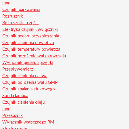
Inne
Czujniki parkowania
Rozrusznik
Rozrusznik - części
Elektryka czujniki, wyłączniki
Czujnik pedału przyspieszenia
Czujnik ciśnienia powietrza
Czujnik temperatury powietrza
Czujnik położenia wałka rozrządu
Wyłącznik pedału sprzęgła
Przepływomierz
Czujnik ciśnienia paliwa
Czujnik położenia wału GMP
Czujnik spalania stukowego
Sonda lambda
Czujnik ciśnienia oleju
Inne
Przekaźnik
Wyłącznik wstecznego RM
Elektrozawór