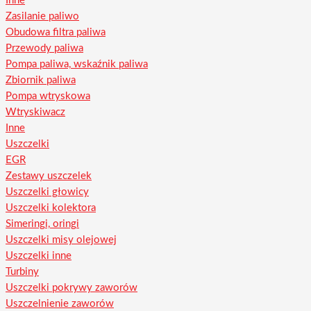
Inne
Zasilanie paliwo
Obudowa filtra paliwa
Przewody paliwa
Pompa paliwa, wskaźnik paliwa
Zbiornik paliwa
Pompa wtryskowa
Wtryskiwacz
Inne
Uszczelki
EGR
Zestawy uszczelek
Uszczelki głowicy
Uszczelki kolektora
Simeringi, oringi
Uszczelki misy olejowej
Uszczelki inne
Turbiny
Uszczelki pokrywy zaworów
Uszczelnienie zaworów