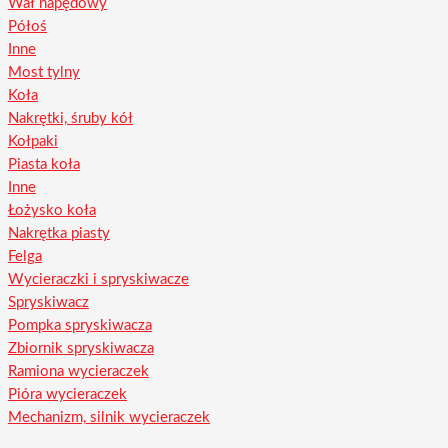
Wał napędowy
Półoś
Inne
Most tylny
Koła
Nakrętki, śruby kół
Kołpaki
Piasta koła
Inne
Łożysko koła
Nakrętka piasty
Felga
Wycieraczki i spryskiwacze
Spryskiwacz
Pompka spryskiwacza
Zbiornik spryskiwacza
Ramiona wycieraczek
Pióra wycieraczek
Mechanizm, silnik wycieraczek