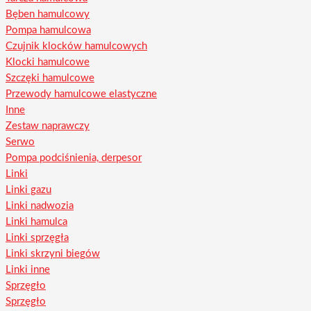
Bęben hamulcowy
Pompa hamulcowa
Czujnik klocków hamulcowych
Klocki hamulcowe
Szczęki hamulcowe
Przewody hamulcowe elastyczne
Inne
Zestaw naprawczy
Serwo
Pompa podciśnienia, derpesor
Linki
Linki gazu
Linki nadwozia
Linki hamulca
Linki sprzęgła
Linki skrzyni biegów
Linki inne
Sprzęgło
Sprzęgło