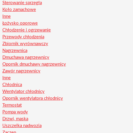
Sterowanie sprzęgła
Koło zamachowe
Inne
Łożysko oporowe
Chłodzenie i ogrzewanie
Przewody chłodzenia
Zbiornik wyrównawczy
Nagrzewnica
Dmuchawa nagrzewnicy
Opornik dmuchawy nagrzewnicy
Zawór nagrzewnicy
Inne
Chłodnica
Wentylator chłodnicy
Opornik wentylatora chłodnicy
Termostat
Pompa wody
Drzwi, maska
Uszczelka nadwozia
Zaczep