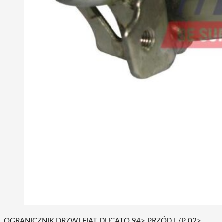
OGRANICZNIK DRZWI FIAT DUCATO 94> PRZÓD L/P 02>