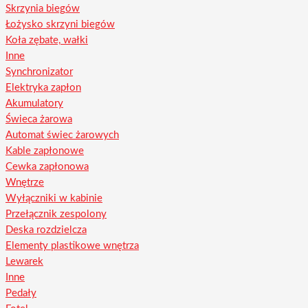
Skrzynia biegów
Łożysko skrzyni biegów
Koła zębate, wałki
Inne
Synchronizator
Elektryka zapłon
Akumulatory
Świeca żarowa
Automat świec żarowych
Kable zapłonowe
Cewka zapłonowa
Wnętrze
Wyłączniki w kabinie
Przełącznik zespolony
Deska rozdzielcza
Elementy plastikowe wnętrza
Lewarek
Inne
Pedały