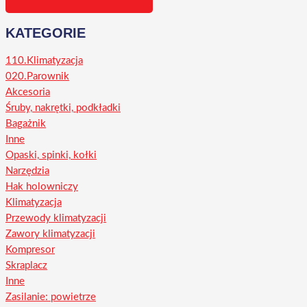
KATEGORIE
110.Klimatyzacja
020.Parownik
Akcesoria
Śruby, nakrętki, podkładki
Bagażnik
Inne
Opaski, spinki, kołki
Narzędzia
Hak holowniczy
Klimatyzacja
Przewody klimatyzacji
Zawory klimatyzacji
Kompresor
Skraplacz
Inne
Zasilanie: powietrze