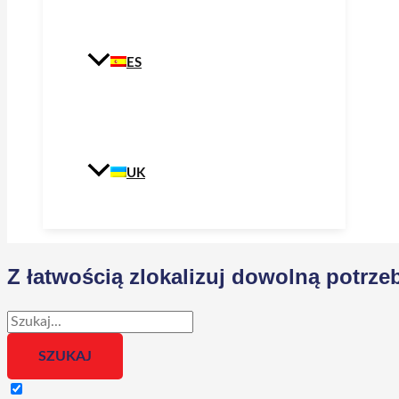
ES
UK
Z łatwością zlokalizuj dowolną potr