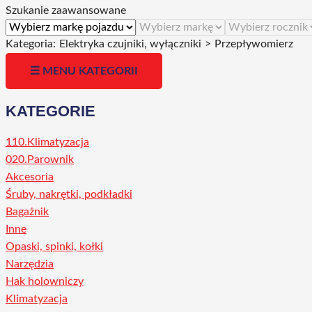
Szukanie zaawansowane
Kategoria:
Elektryka czujniki, wyłączniki
>
Przepływomierz
☰ MENU KATEGORII
KATEGORIE
110.Klimatyzacja
020.Parownik
Akcesoria
Śruby, nakrętki, podkładki
Bagażnik
Inne
Opaski, spinki, kołki
Narzędzia
Hak holowniczy
Klimatyzacja