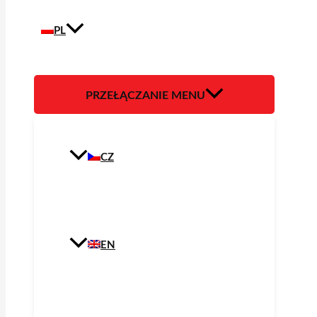
PL
PRZEŁĄCZANIE MENU
CZ
EN