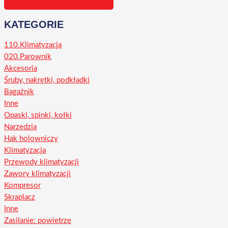
KATEGORIE
110.Klimatyzacja
020.Parownik
Akcesoria
Śruby, nakrętki, podkładki
Bagażnik
Inne
Opaski, spinki, kołki
Narzędzia
Hak holowniczy
Klimatyzacja
Przewody klimatyzacji
Zawory klimatyzacji
Kompresor
Skraplacz
Inne
Zasilanie: powietrze