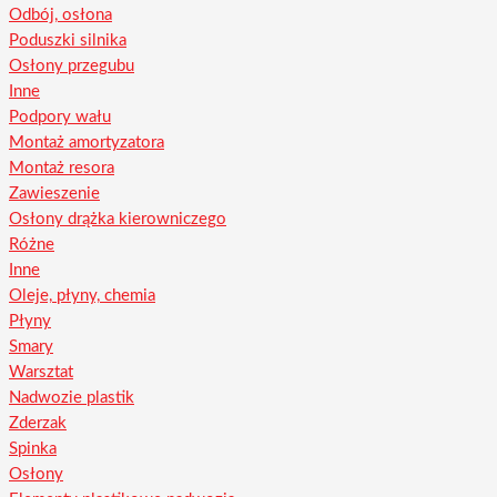
Odbój, osłona
Poduszki silnika
Osłony przegubu
Inne
Podpory wału
Montaż amortyzatora
Montaż resora
Zawieszenie
Osłony drążka kierowniczego
Różne
Inne
Oleje, płyny, chemia
Płyny
Smary
Warsztat
Nadwozie plastik
Zderzak
Spinka
Osłony