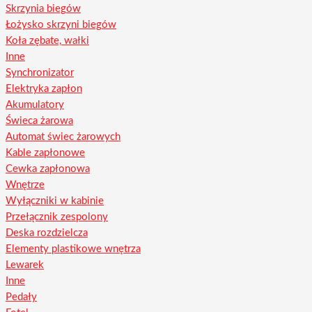
Skrzynia biegów
Łożysko skrzyni biegów
Koła zębate, wałki
Inne
Synchronizator
Elektryka zapłon
Akumulatory
Świeca żarowa
Automat świec żarowych
Kable zapłonowe
Cewka zapłonowa
Wnętrze
Wyłączniki w kabinie
Przełącznik zespolony
Deska rozdzielcza
Elementy plastikowe wnętrza
Lewarek
Inne
Pedały