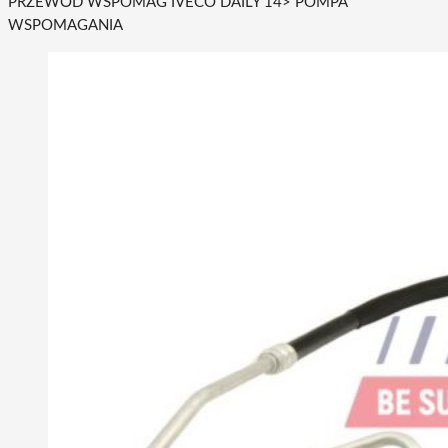
PRZEWÓD WSPOMAG IVECO DAILY 14> POMPA
WSPOMAGANIA