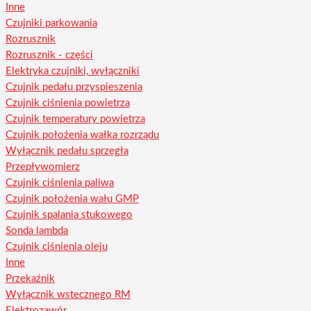
Inne
Czujniki parkowania
Rozrusznik
Rozrusznik - części
Elektryka czujniki, wyłączniki
Czujnik pedału przyspieszenia
Czujnik ciśnienia powietrza
Czujnik temperatury powietrza
Czujnik położenia wałka rozrządu
Wyłącznik pedału sprzęgła
Przepływomierz
Czujnik ciśnienia paliwa
Czujnik położenia wału GMP
Czujnik spalania stukowego
Sonda lambda
Czujnik ciśnienia oleju
Inne
Przekaźnik
Wyłącznik wstecznego RM
Elektrozawór