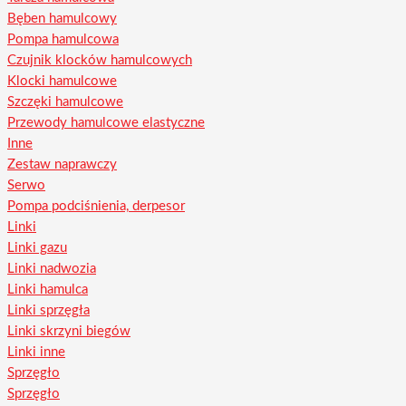
Bęben hamulcowy
Pompa hamulcowa
Czujnik klocków hamulcowych
Klocki hamulcowe
Szczęki hamulcowe
Przewody hamulcowe elastyczne
Inne
Zestaw naprawczy
Serwo
Pompa podciśnienia, derpesor
Linki
Linki gazu
Linki nadwozia
Linki hamulca
Linki sprzęgła
Linki skrzyni biegów
Linki inne
Sprzęgło
Sprzęgło