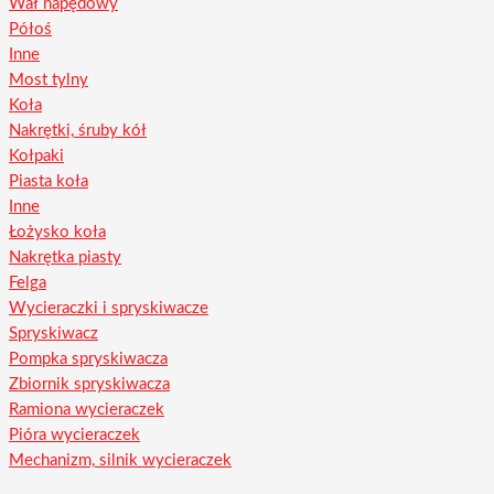
Wał napędowy
Półoś
Inne
Most tylny
Koła
Nakrętki, śruby kół
Kołpaki
Piasta koła
Inne
Łożysko koła
Nakrętka piasty
Felga
Wycieraczki i spryskiwacze
Spryskiwacz
Pompka spryskiwacza
Zbiornik spryskiwacza
Ramiona wycieraczek
Pióra wycieraczek
Mechanizm, silnik wycieraczek