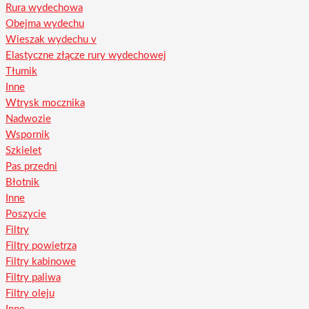
Rura wydechowa
Obejma wydechu
Wieszak wydechu v
Elastyczne złącze rury wydechowej
Tłumik
Inne
Wtrysk mocznika
Nadwozie
Wspornik
Szkielet
Pas przedni
Błotnik
Inne
Poszycie
Filtry
Filtry powietrza
Filtry kabinowe
Filtry paliwa
Filtry oleju