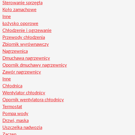
Sterowanie sprzęgła
Koło zamachowe
Inne
Łożysko oporowe
Chłodzenie i ogrzewanie
Przewody chłodzenia
Zbiornik wyrównawczy
Nagrzewnica
Dmuchawa nagrzewnicy
Opornik dmuchawy nagrzewnicy
Zawór nagrzewnicy
Inne
Chłodnica
Wentylator chłodnicy
Opornik wentylatora chłodnicy
Termostat
Pompa wody
Drzwi, maska
Uszczelka nadwozia
Zaczep