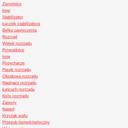
Zwrotnica
Inne
Stabilizator
Łącznik stabilizatora
Belka zawieszenia
Rozrząd
Wałek rozrządu
Prowadnice
Inne
Popychacze
Pasek rozrządu
Obudowa rozrządu
Napinacz rozrządu
Łańcuch rozrządu
Koło rozrządu
Zawory
Napęd
Krzyżak wału
Przegub homokinetyczny