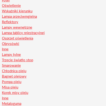
Fotel
Oświetlenie
Wskaźniki kierunku
Lampa przeciwmgielna
Reflektory
Lampy wewnętrzne
Lampa tablicy rejestracyjnej
Osprzęt oświetlenia
Obrysówki
Inne
Lampy tylne
Trzecie światło stop
Smarowanie
Chłodnica oleju
Bagnet olejowy
Pompa oleju
Misa oleju
Korek misy oleju
Inne
Metaloguma