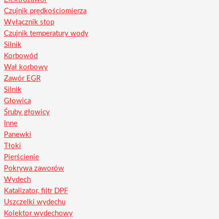
Czujnik prędkościomierza
Wyłącznik stop
Czujnik temperatury wody
Silnik
Korbowód
Wał korbowy
Zawór EGR
Silnik
Głowica
Śruby głowicy
Inne
Panewki
Tłoki
Pierścienie
Pokrywa zaworów
Wydech
Katalizator, filtr DPF
Uszczelki wydechu
Kolektor wydechowy