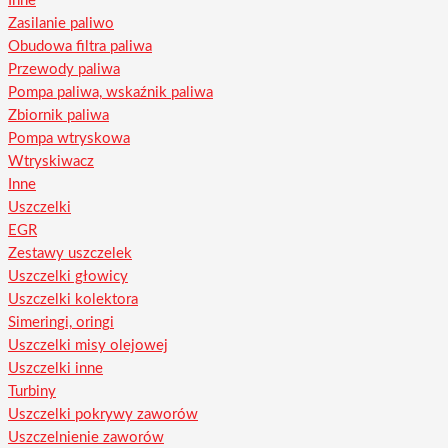
Inne
Zasilanie paliwo
Obudowa filtra paliwa
Przewody paliwa
Pompa paliwa, wskaźnik paliwa
Zbiornik paliwa
Pompa wtryskowa
Wtryskiwacz
Inne
Uszczelki
EGR
Zestawy uszczelek
Uszczelki głowicy
Uszczelki kolektora
Simeringi, oringi
Uszczelki misy olejowej
Uszczelki inne
Turbiny
Uszczelki pokrywy zaworów
Uszczelnienie zaworów