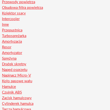
Przewody powietrza
Obudowa filtra powietrza
Kolektor ssący
Intercooler
Inne
Przepustnica
Turbosprężarka
Amortyzacja
Resor
Amortyzator
Sprężyna
Drążek skrętny
Napęd osprzętu
Napinacz Micro-V
Koło pasowe wału
Hamulce
Czujnik ABS
Zacisk hamulcowy
Cylinderek hamulca
Tarcza hamulcowa