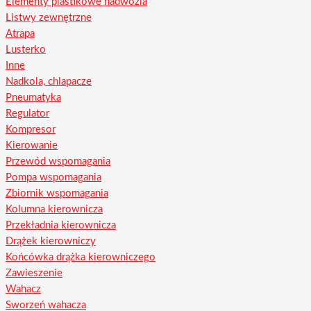
Elementy plastikowe nadwozia
Listwy zewnętrzne
Atrapa
Lusterko
Inne
Nadkola, chlapacze
Pneumatyka
Regulator
Kompresor
Kierowanie
Przewód wspomagania
Pompa wspomagania
Zbiornik wspomagania
Kolumna kierownicza
Przekładnia kierownicza
Drążek kierowniczy
Końcówka drążka kierowniczego
Zawieszenie
Wahacz
Sworzeń wahacza