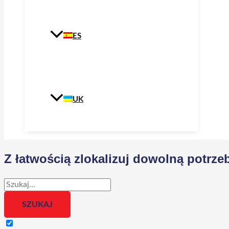
ES
UK
Z łatwością zlokalizuj dowolną potr