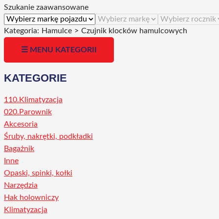
Szukanie zaawansowane
Kategoria:
Hamulce
>
Czujnik klocków hamulcowych
☰ MENU KATEGORII
KATEGORIE
110.Klimatyzacja
020.Parownik
Akcesoria
Śruby, nakrętki, podkładki
Bagażnik
Inne
Opaski, spinki, kołki
Narzędzia
Hak holowniczy
Klimatyzacja