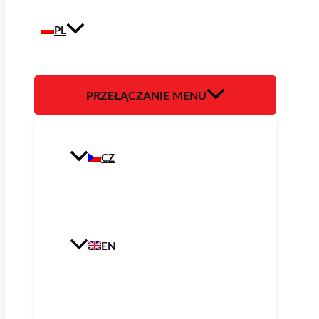
PL
PRZEŁĄCZANIE MENU
CZ
EN