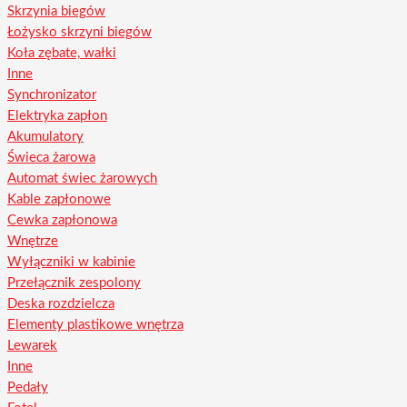
Skrzynia biegów
Łożysko skrzyni biegów
Koła zębate, wałki
Inne
Synchronizator
Elektryka zapłon
Akumulatory
Świeca żarowa
Automat świec żarowych
Kable zapłonowe
Cewka zapłonowa
Wnętrze
Wyłączniki w kabinie
Przełącznik zespolony
Deska rozdzielcza
Elementy plastikowe wnętrza
Lewarek
Inne
Pedały