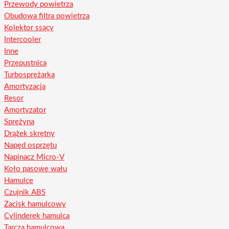
Przewody powietrza
Obudowa filtra powietrza
Kolektor ssący
Intercooler
Inne
Przepustnica
Turbosprężarka
Amortyzacja
Resor
Amortyzator
Sprężyna
Drążek skrętny
Napęd osprzętu
Napinacz Micro-V
Koło pasowe wału
Hamulce
Czujnik ABS
Zacisk hamulcowy
Cylinderek hamulca
Tarcza hamulcowa