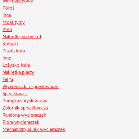
Wał napędowy
Półoś
Inne
Most tylny
Koła
Nakrętki, śruby kół
Kołpaki
Piasta koła
Inne
Łożysko koła
Nakrętka piasty
Felga
Wycieraczki i spryskiwacze
Spryskiwacz
Pompka spryskiwacza
Zbiornik spryskiwacza
Ramiona wycieraczek
Pióra wycieraczek
Mechanizm, silnik wycieraczek