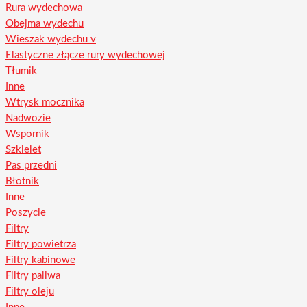
Rura wydechowa
Obejma wydechu
Wieszak wydechu v
Elastyczne złącze rury wydechowej
Tłumik
Inne
Wtrysk mocznika
Nadwozie
Wspornik
Szkielet
Pas przedni
Błotnik
Inne
Poszycie
Filtry
Filtry powietrza
Filtry kabinowe
Filtry paliwa
Filtry oleju