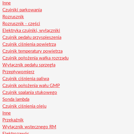
Inne
Czujniki parkowania
Rozrusznik
Rozrusznik - części
Elektryka czujniki, wyłączniki
Czujnik pedału przyspieszenia
Czujnik ciśnienia powietrza
Czujnik temperatury powietrza
Czujnik położenia wałka rozrządu
Wyłącznik pedału sprzęgła
Przepływomierz
Czujnik ciśnienia paliwa
Czujnik położenia wału GMP
Czujnik spalania stukowego
Sonda lambda
Czujnik ciśnienia oleju
Inne
Przekaźnik
Wyłącznik wstecznego RM
Elektrozawór