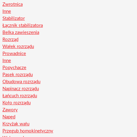
Zwrotnica
Inne
Stabilizator
Łącznik stabilizatora
Belka zawieszenia
Rozrząd
Wałek rozrządu
Prowadnice
Inne
Popychacze
Pasek rozrządu
Obudowa rozrządu
Napinacz rozrządu
Łańcuch rozrządu
Koło rozrządu
Zawory
Napęd
Krzyżak wału
Przegub homokinetyczny