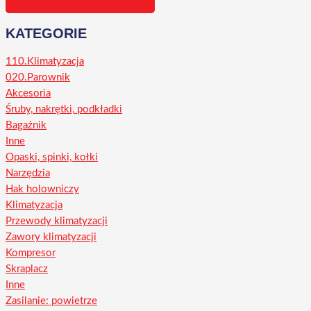
KATEGORIE
110.Klimatyzacja
020.Parownik
Akcesoria
Śruby, nakrętki, podkładki
Bagażnik
Inne
Opaski, spinki, kołki
Narzędzia
Hak holowniczy
Klimatyzacja
Przewody klimatyzacji
Zawory klimatyzacji
Kompresor
Skraplacz
Inne
Zasilanie: powietrze