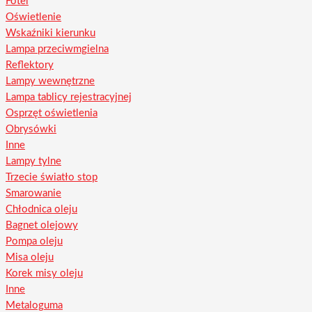
Fotel
Oświetlenie
Wskaźniki kierunku
Lampa przeciwmgielna
Reflektory
Lampy wewnętrzne
Lampa tablicy rejestracyjnej
Osprzęt oświetlenia
Obrysówki
Inne
Lampy tylne
Trzecie światło stop
Smarowanie
Chłodnica oleju
Bagnet olejowy
Pompa oleju
Misa oleju
Korek misy oleju
Inne
Metaloguma