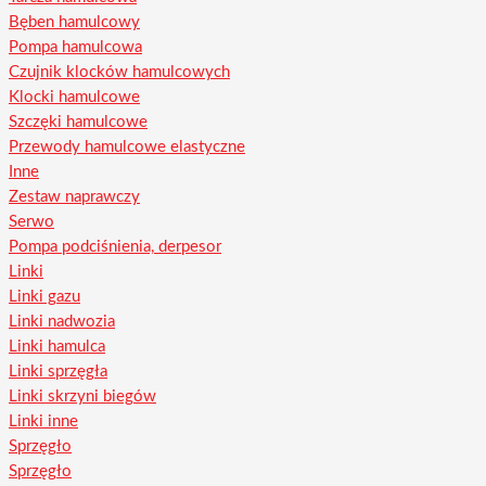
Bęben hamulcowy
Pompa hamulcowa
Czujnik klocków hamulcowych
Klocki hamulcowe
Szczęki hamulcowe
Przewody hamulcowe elastyczne
Inne
Zestaw naprawczy
Serwo
Pompa podciśnienia, derpesor
Linki
Linki gazu
Linki nadwozia
Linki hamulca
Linki sprzęgła
Linki skrzyni biegów
Linki inne
Sprzęgło
Sprzęgło