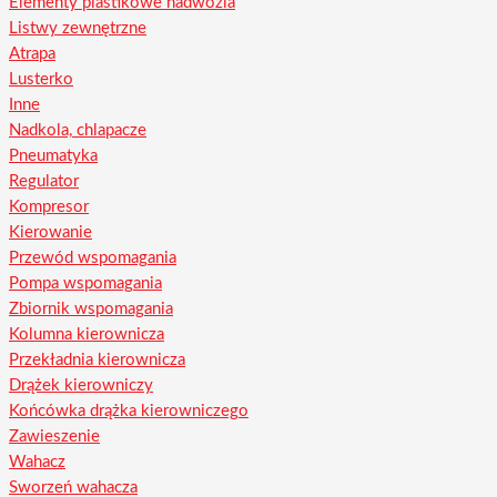
Elementy plastikowe nadwozia
Listwy zewnętrzne
Atrapa
Lusterko
Inne
Nadkola, chlapacze
Pneumatyka
Regulator
Kompresor
Kierowanie
Przewód wspomagania
Pompa wspomagania
Zbiornik wspomagania
Kolumna kierownicza
Przekładnia kierownicza
Drążek kierowniczy
Końcówka drążka kierowniczego
Zawieszenie
Wahacz
Sworzeń wahacza