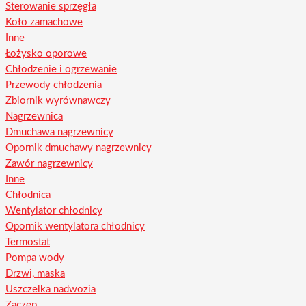
Sterowanie sprzęgła
Koło zamachowe
Inne
Łożysko oporowe
Chłodzenie i ogrzewanie
Przewody chłodzenia
Zbiornik wyrównawczy
Nagrzewnica
Dmuchawa nagrzewnicy
Opornik dmuchawy nagrzewnicy
Zawór nagrzewnicy
Inne
Chłodnica
Wentylator chłodnicy
Opornik wentylatora chłodnicy
Termostat
Pompa wody
Drzwi, maska
Uszczelka nadwozia
Zaczep