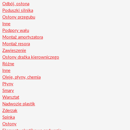
Odbój, osłona
Poduszki silnika
Osłony przegubu
Inne
Podpory wału
Montaż amortyzatora
Montaż resora
Zawieszenie
Osłony drążka kierowniczego
Różne
Inne
Oleje, płyny, chemia
Płyny
Smary
Warsztat
Nadwozie plastik
Zderzak
Spinka
Osłony