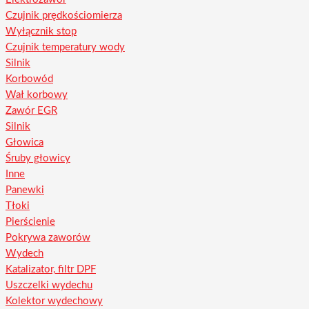
Czujnik prędkościomierza
Wyłącznik stop
Czujnik temperatury wody
Silnik
Korbowód
Wał korbowy
Zawór EGR
Silnik
Głowica
Śruby głowicy
Inne
Panewki
Tłoki
Pierścienie
Pokrywa zaworów
Wydech
Katalizator, filtr DPF
Uszczelki wydechu
Kolektor wydechowy