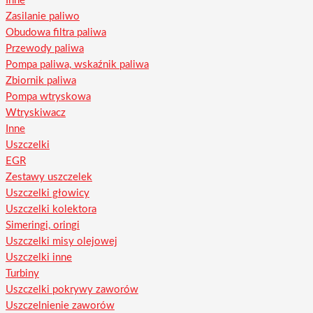
Inne
Zasilanie paliwo
Obudowa filtra paliwa
Przewody paliwa
Pompa paliwa, wskaźnik paliwa
Zbiornik paliwa
Pompa wtryskowa
Wtryskiwacz
Inne
Uszczelki
EGR
Zestawy uszczelek
Uszczelki głowicy
Uszczelki kolektora
Simeringi, oringi
Uszczelki misy olejowej
Uszczelki inne
Turbiny
Uszczelki pokrywy zaworów
Uszczelnienie zaworów