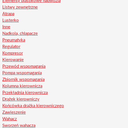
Elementy plastikowe nadwozia
Listwy zewnętrzne
Atrapa
Lusterko
Inne
Nadkola, chlapacze
Pneumatyka
Regulator
Kompresor
Kierowanie
Przewód wspomagania
Pompa wspomagania
Zbiornik wspomagania
Kolumna kierownicza
Przekładnia kierownicza
Drążek kierowniczy
Końcówka drążka kierowniczego
Zawieszenie
Wahacz
Sworzeń wahacza