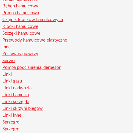
Bęben hamulcowy
Pompa hamulcowa
Czujnik klocków hamulcowych
Klocki hamulcowe
Szczęki hamulcowe
Przewody hamulcowe elastyczne
Inne
Zestaw naprawczy
Serwo
Pompa podciśnienia, derpesor
Linki
Linki gazu
Linki nadwozia
Linki hamulca
Linki sprzęgła
Linki skrzyni biegów
Linki inne
Sprzęgło
Sprzęgło