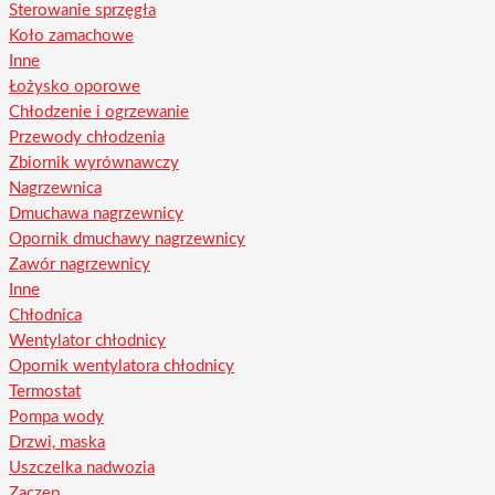
Sterowanie sprzęgła
Koło zamachowe
Inne
Łożysko oporowe
Chłodzenie i ogrzewanie
Przewody chłodzenia
Zbiornik wyrównawczy
Nagrzewnica
Dmuchawa nagrzewnicy
Opornik dmuchawy nagrzewnicy
Zawór nagrzewnicy
Inne
Chłodnica
Wentylator chłodnicy
Opornik wentylatora chłodnicy
Termostat
Pompa wody
Drzwi, maska
Uszczelka nadwozia
Zaczep