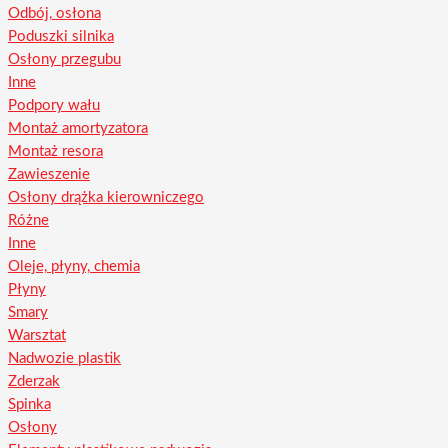
Odbój, osłona
Poduszki silnika
Osłony przegubu
Inne
Podpory wału
Montaż amortyzatora
Montaż resora
Zawieszenie
Osłony drążka kierowniczego
Różne
Inne
Oleje, płyny, chemia
Płyny
Smary
Warsztat
Nadwozie plastik
Zderzak
Spinka
Osłony