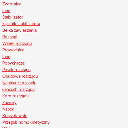
Zwrotnica
Inne
Stabilizator
Łącznik stabilizatora
Belka zawieszenia
Rozrząd
Wałek rozrządu
Prowadnice
Inne
Popychacze
Pasek rozrządu
Obudowa rozrządu
Napinacz rozrządu
Łańcuch rozrządu
Koło rozrządu
Zawory
Napęd
Krzyżak wału
Przegub homokinetyczny