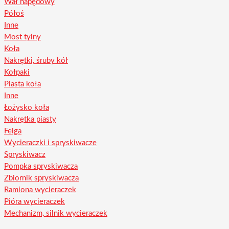
Wał napędowy
Półoś
Inne
Most tylny
Koła
Nakrętki, śruby kół
Kołpaki
Piasta koła
Inne
Łożysko koła
Nakrętka piasty
Felga
Wycieraczki i spryskiwacze
Spryskiwacz
Pompka spryskiwacza
Zbiornik spryskiwacza
Ramiona wycieraczek
Pióra wycieraczek
Mechanizm, silnik wycieraczek