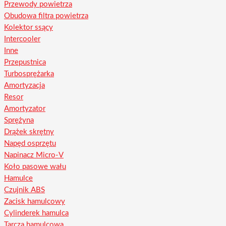
Przewody powietrza
Obudowa filtra powietrza
Kolektor ssący
Intercooler
Inne
Przepustnica
Turbosprężarka
Amortyzacja
Resor
Amortyzator
Sprężyna
Drążek skrętny
Napęd osprzętu
Napinacz Micro-V
Koło pasowe wału
Hamulce
Czujnik ABS
Zacisk hamulcowy
Cylinderek hamulca
Tarcza hamulcowa