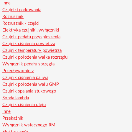
Inne
Czujniki parkowania
Rozrusznik
Rozrusznik - części
Elektryka czujniki, wyłączniki
Czujnik pedału przyspieszenia
Czujnik ciśnienia powietrza
Czujnik temperatury powietrza
Czujnik położenia wałka rozrządu
Wyłącznik pedału sprzęgła
Przepływomierz
Czujnik ciśnienia paliwa
Czujnik położenia wału GMP
Czujnik spalania stukowego
Sonda lambda
Czujnik ciśnienia oleju
Inne
Przekaźnik
Wyłącznik wstecznego RM
Elektrozawór