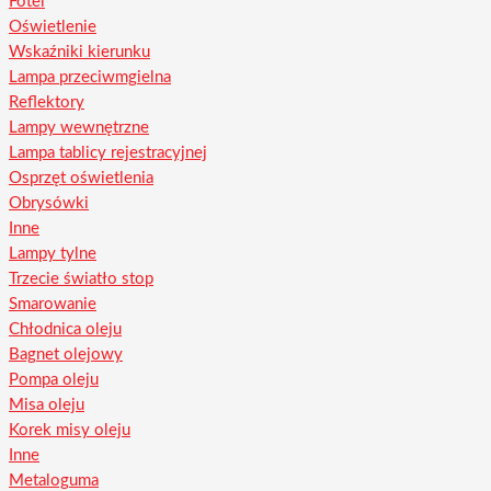
Fotel
Oświetlenie
Wskaźniki kierunku
Lampa przeciwmgielna
Reflektory
Lampy wewnętrzne
Lampa tablicy rejestracyjnej
Osprzęt oświetlenia
Obrysówki
Inne
Lampy tylne
Trzecie światło stop
Smarowanie
Chłodnica oleju
Bagnet olejowy
Pompa oleju
Misa oleju
Korek misy oleju
Inne
Metaloguma