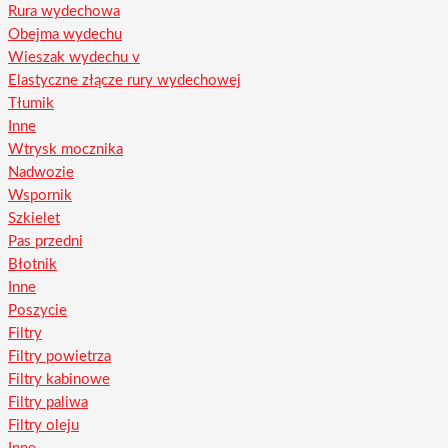
Rura wydechowa
Obejma wydechu
Wieszak wydechu v
Elastyczne złącze rury wydechowej
Tłumik
Inne
Wtrysk mocznika
Nadwozie
Wspornik
Szkielet
Pas przedni
Błotnik
Inne
Poszycie
Filtry
Filtry powietrza
Filtry kabinowe
Filtry paliwa
Filtry oleju