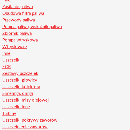
Inne
Zasilanie paliwo
Obudowa filtra paliwa
Przewody paliwa
Pompa paliwa, wskaźnik paliwa
Zbiornik paliwa
Pompa wtryskowa
Wtryskiwacz
Inne
Uszczelki
EGR
Zestawy uszczelek
Uszczelki głowicy
Uszczelki kolektora
Simeringi, oringi
Uszczelki misy olejowej
Uszczelki inne
Turbiny
Uszczelki pokrywy zaworów
Uszczelnienie zaworów