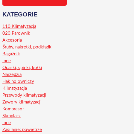
KATEGORIE
110.Klimatyzacja
020.Parownik
Akcesoria
Śruby, nakrętki, podkładki
Bagażnik
Inne
Opaski, spinki, kołki
Narzędzia
Hak holowniczy
Klimatyzacja
Przewody klimatyzacji
Zawory klimatyzacji
Kompresor
Skraplacz
Inne
Zasilanie: powietrze