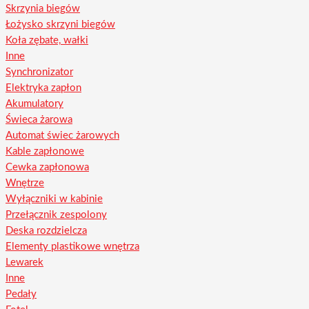
Skrzynia biegów
Łożysko skrzyni biegów
Koła zębate, wałki
Inne
Synchronizator
Elektryka zapłon
Akumulatory
Świeca żarowa
Automat świec żarowych
Kable zapłonowe
Cewka zapłonowa
Wnętrze
Wyłączniki w kabinie
Przełącznik zespolony
Deska rozdzielcza
Elementy plastikowe wnętrza
Lewarek
Inne
Pedały