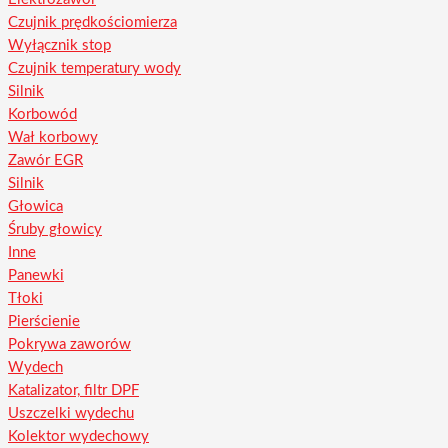
Czujnik prędkościomierza
Wyłącznik stop
Czujnik temperatury wody
Silnik
Korbowód
Wał korbowy
Zawór EGR
Silnik
Głowica
Śruby głowicy
Inne
Panewki
Tłoki
Pierścienie
Pokrywa zaworów
Wydech
Katalizator, filtr DPF
Uszczelki wydechu
Kolektor wydechowy