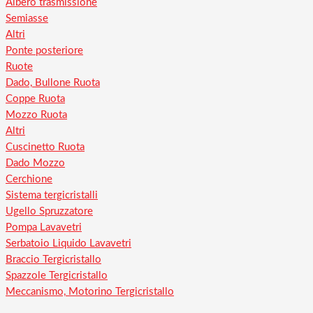
Albero trasmissione
Semiasse
Altri
Ponte posteriore
Ruote
Dado, Bullone Ruota
Coppe Ruota
Mozzo Ruota
Altri
Cuscinetto Ruota
Dado Mozzo
Cerchione
Sistema tergicristalli
Ugello Spruzzatore
Pompa Lavavetri
Serbatoio Liquido Lavavetri
Braccio Tergicristallo
Spazzole Tergicristallo
Meccanismo, Motorino Tergicristallo