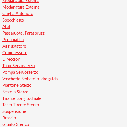
Modanatura Esterna
Modanatura Esterna
Griglia Anteriore
Specchietto
Altri
Passaruote, Paraspruzzi
Pneumatica
Aggiustatore
Compressore
Dirección
Tubo Servosterzo
Pompa Servosterzo
Vaschetta Serbatoio Idroguida
Piantone Sterzo
Scatola Sterzo
Tirante Longitudinale
Testa Tirante Sterzo
Sospensione
Braccio
Giunto Sferico