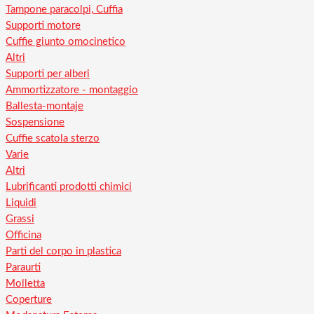
Tampone paracolpi, Cuffia
Supporti motore
Cuffie giunto omocinetico
Altri
Supporti per alberi
Ammortizzatore - montaggio
Ballesta-montaje
Sospensione
Cuffie scatola sterzo
Varie
Altri
Lubrificanti prodotti chimici
Liquidi
Grassi
Officina
Parti del corpo in plastica
Paraurti
Molletta
Coperture