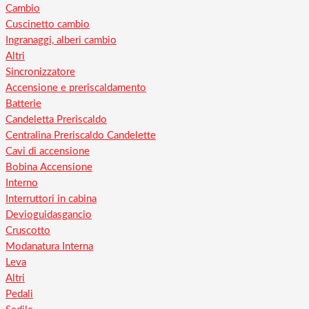
Cambio
Cuscinetto cambio
Ingranaggi, alberi cambio
Altri
Sincronizzatore
Accensione e preriscaldamento
Batterie
Candeletta Preriscaldo
Centralina Preriscaldo Candelette
Cavi di accensione
Bobina Accensione
Interno
Interruttori in cabina
Devioguidasgancio
Cruscotto
Modanatura Interna
Leva
Altri
Pedali