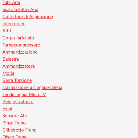
Tubi Aria
Scatola Filtro Aria
Collettore di Aspirazione
Intercooler
Altri
Corpo farfallato
Turbocompressore
Ammortizzazione
Balestra
Ammortizzatore
Molla
Barra Torsione
Trasmissione a cinghia/catena
Tendicinghia Micro_V
Puleggia albero
Freni
Sensore Abs
Pinza Freno
Cilindretto Freno
Disco Freno