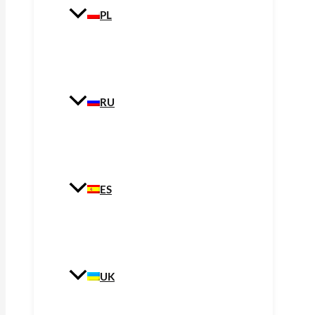
PL
RU
ES
UK