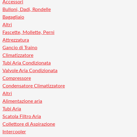
Accessori
Bulloni, Dadi, Rondelle
Bagagliaio
Altri
Fascette, Mollette, Perni
Attrezzatura
Gancio di Traino
Climatizzatore
Tubi Aria Condizionata
Valvole Aria Condizionata
Compressore
Condensatore Climatizzatore
Altri
Alimentazione aria
Tubi Aria
Scatola Filtro Aria
Collettore di Aspirazione
Intercooler