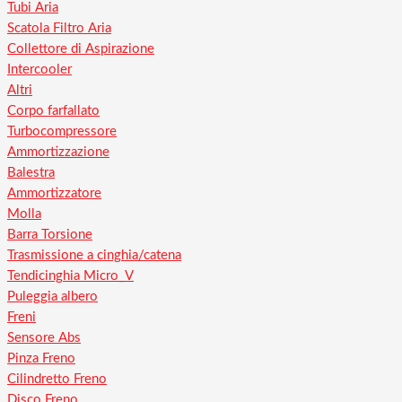
Tubi Aria
Scatola Filtro Aria
Collettore di Aspirazione
Intercooler
Altri
Corpo farfallato
Turbocompressore
Ammortizzazione
Balestra
Ammortizzatore
Molla
Barra Torsione
Trasmissione a cinghia/catena
Tendicinghia Micro_V
Puleggia albero
Freni
Sensore Abs
Pinza Freno
Cilindretto Freno
Disco Freno