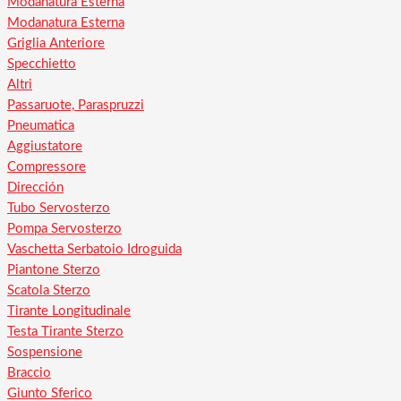
Modanatura Esterna
Modanatura Esterna
Griglia Anteriore
Specchietto
Altri
Passaruote, Paraspruzzi
Pneumatica
Aggiustatore
Compressore
Dirección
Tubo Servosterzo
Pompa Servosterzo
Vaschetta Serbatoio Idroguida
Piantone Sterzo
Scatola Sterzo
Tirante Longitudinale
Testa Tirante Sterzo
Sospensione
Braccio
Giunto Sferico