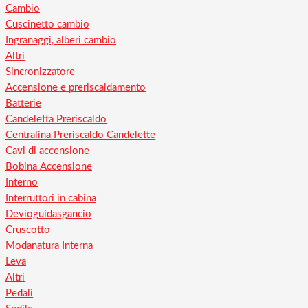
Cambio
Cuscinetto cambio
Ingranaggi, alberi cambio
Altri
Sincronizzatore
Accensione e preriscaldamento
Batterie
Candeletta Preriscaldo
Centralina Preriscaldo Candelette
Cavi di accensione
Bobina Accensione
Interno
Interruttori in cabina
Devioguidasgancio
Cruscotto
Modanatura Interna
Leva
Altri
Pedali