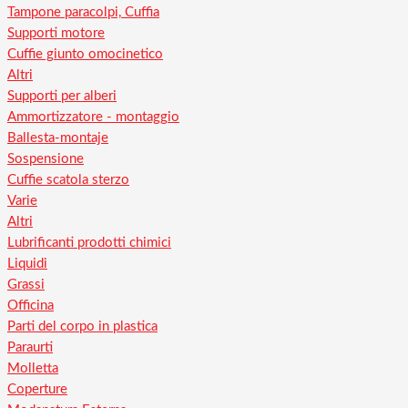
Tampone paracolpi, Cuffia
Supporti motore
Cuffie giunto omocinetico
Altri
Supporti per alberi
Ammortizzatore - montaggio
Ballesta-montaje
Sospensione
Cuffie scatola sterzo
Varie
Altri
Lubrificanti prodotti chimici
Liquidi
Grassi
Officina
Parti del corpo in plastica
Paraurti
Molletta
Coperture