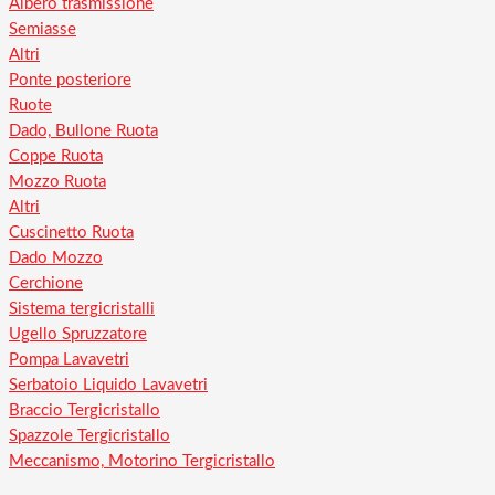
Albero trasmissione
Semiasse
Altri
Ponte posteriore
Ruote
Dado, Bullone Ruota
Coppe Ruota
Mozzo Ruota
Altri
Cuscinetto Ruota
Dado Mozzo
Cerchione
Sistema tergicristalli
Ugello Spruzzatore
Pompa Lavavetri
Serbatoio Liquido Lavavetri
Braccio Tergicristallo
Spazzole Tergicristallo
Meccanismo, Motorino Tergicristallo