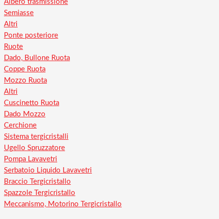
Albero trasmissione
Semiasse
Altri
Ponte posteriore
Ruote
Dado, Bullone Ruota
Coppe Ruota
Mozzo Ruota
Altri
Cuscinetto Ruota
Dado Mozzo
Cerchione
Sistema tergicristalli
Ugello Spruzzatore
Pompa Lavavetri
Serbatoio Liquido Lavavetri
Braccio Tergicristallo
Spazzole Tergicristallo
Meccanismo, Motorino Tergicristallo