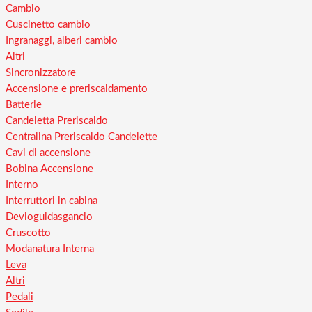
Cambio
Cuscinetto cambio
Ingranaggi, alberi cambio
Altri
Sincronizzatore
Accensione e preriscaldamento
Batterie
Candeletta Preriscaldo
Centralina Preriscaldo Candelette
Cavi di accensione
Bobina Accensione
Interno
Interruttori in cabina
Devioguidasgancio
Cruscotto
Modanatura Interna
Leva
Altri
Pedali