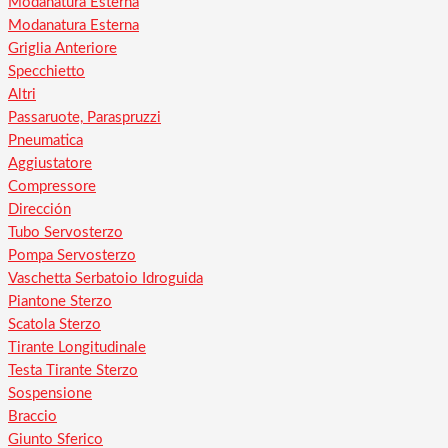
Modanatura Esterna
Modanatura Esterna
Griglia Anteriore
Specchietto
Altri
Passaruote, Paraspruzzi
Pneumatica
Aggiustatore
Compressore
Dirección
Tubo Servosterzo
Pompa Servosterzo
Vaschetta Serbatoio Idroguida
Piantone Sterzo
Scatola Sterzo
Tirante Longitudinale
Testa Tirante Sterzo
Sospensione
Braccio
Giunto Sferico