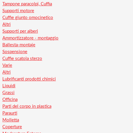
Tampone paracolpi, Cuffia
Supporti motore
Cuffie giunto omocinetico
Altri
Supporti per alberi
Ammortizzatore - montaggio
Ballesta-montaje
Sospensione
Cuffie scatola sterzo
Varie
Altri
Lubrificanti prodotti chimici
Liquidi
Grassi
Officina
Parti del corpo in plastica
Paraurti
Molletta
Coperture