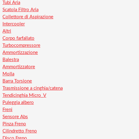
Tubi Aria
Scatola Filtro Aria
Collettore di Aspirazione
Intercooler
Altri
Corpo farfallato
Turbocompressore
Ammortizzazione
Balestra
Ammortizzatore
Molla
Barra Torsione
Trasmissione a cinghia/catena
Tendicinghia Micro_V
Puleggia albero
Freni
Sensore Abs
Pinza Freno
Cilindretto Freno
Disco Freno