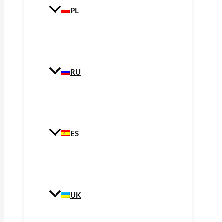
PL
RU
ES
UK