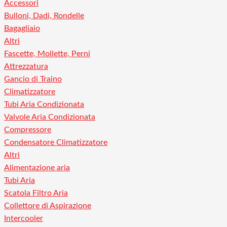
Accessori
Bulloni, Dadi, Rondelle
Bagagliaio
Altri
Fascette, Mollette, Perni
Attrezzatura
Gancio di Traino
Climatizzatore
Tubi Aria Condizionata
Valvole Aria Condizionata
Compressore
Condensatore Climatizzatore
Altri
Alimentazione aria
Tubi Aria
Scatola Filtro Aria
Collettore di Aspirazione
Intercooler