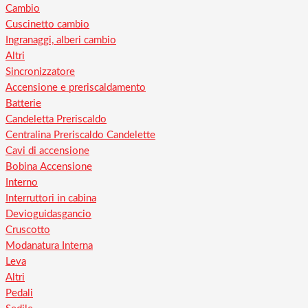
Cambio
Cuscinetto cambio
Ingranaggi, alberi cambio
Altri
Sincronizzatore
Accensione e preriscaldamento
Batterie
Candeletta Preriscaldo
Centralina Preriscaldo Candelette
Cavi di accensione
Bobina Accensione
Interno
Interruttori in cabina
Devioguidasgancio
Cruscotto
Modanatura Interna
Leva
Altri
Pedali