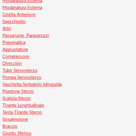
Modanatura Esterna
Modanatura Esterna
Griglia Anteriore
Specchietto
Altri
Passaruote, Paraspruzzi
Pneumatica
Aggiustatore
Compressore
Dirección
Tubo Servosterzo
Pompa Servosterzo
Vaschetta Serbatoio Idroguida
Piantone Sterzo
Scatola Sterzo
Tirante Longitudinale
Testa Tirante Sterzo
Sospensione
Braccio
Giunto Sferico