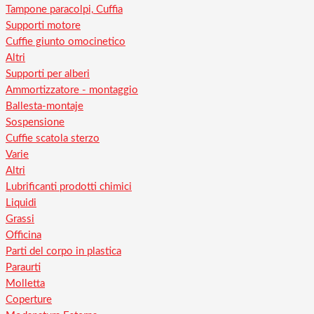
Tampone paracolpi, Cuffia
Supporti motore
Cuffie giunto omocinetico
Altri
Supporti per alberi
Ammortizzatore - montaggio
Ballesta-montaje
Sospensione
Cuffie scatola sterzo
Varie
Altri
Lubrificanti prodotti chimici
Liquidi
Grassi
Officina
Parti del corpo in plastica
Paraurti
Molletta
Coperture