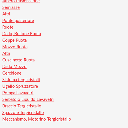
Albero trasmissione
Semiasse
Altri
Ponte posteriore
Ruote
Dado, Bullone Ruota
Coppe Ruota
Mozzo Ruota
Altri
Cuscinetto Ruota
Dado Mozzo
Cerchione
Sistema tergicristalli
Ugello Spruzzatore
Pompa Lavavetri
Serbatoio Liquido Lavavetri
Braccio Tergicristallo
Spazzole Tergicristallo
Meccanismo, Motorino Tergicristallo