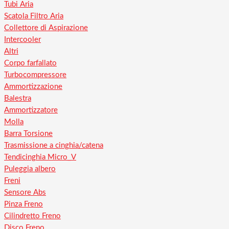
Tubi Aria
Scatola Filtro Aria
Collettore di Aspirazione
Intercooler
Altri
Corpo farfallato
Turbocompressore
Ammortizzazione
Balestra
Ammortizzatore
Molla
Barra Torsione
Trasmissione a cinghia/catena
Tendicinghia Micro_V
Puleggia albero
Freni
Sensore Abs
Pinza Freno
Cilindretto Freno
Disco Freno