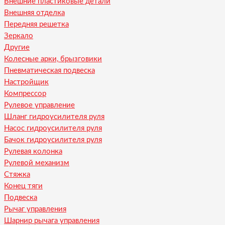
Внешние пластиковые детали
Внешняя отделка
Передняя решетка
Зеркало
Другие
Колесные арки, брызговики
Пневматическая подвеска
Настройщик
Компрессор
Рулевое управление
Шланг гидроусилителя руля
Насос гидроусилителя руля
Бачок гидроусилителя руля
Рулевая колонка
Рулевой механизм
Стяжка
Конец тяги
Подвеска
Рычаг управления
Шарнир рычага управления