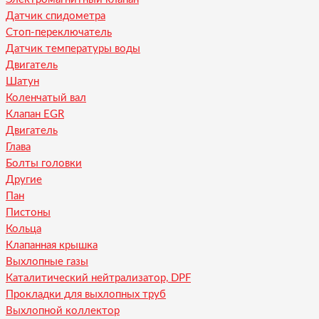
Датчик спидометра
Стоп-переключатель
Датчик температуры воды
Двигатель
Шатун
Коленчатый вал
Клапан EGR
Двигатель
Глава
Болты головки
Другие
Пан
Пистоны
Кольца
Клапанная крышка
Выхлопные газы
Каталитический нейтрализатор, DPF
Прокладки для выхлопных труб
Выхлопной коллектор