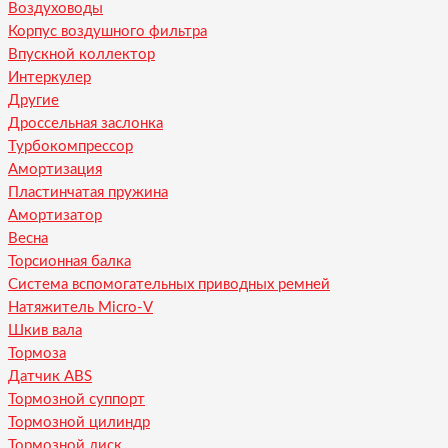
Воздуховоды
Корпус воздушного фильтра
Впускной коллектор
Интеркулер
Другие
Дроссельная заслонка
Турбокомпрессор
Амортизация
Пластинчатая пружина
Амортизатор
Весна
Торсионная балка
Система вспомогательных приводных ремней
Натяжитель Micro-V
Шкив вала
Тормоза
Датчик ABS
Тормозной суппорт
Тормозной цилиндр
Тормозной диск