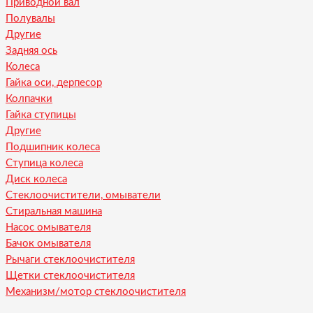
Приводной вал
Полувалы
Другие
Задняя ось
Колеса
Гайка оси, дерпесор
Колпачки
Гайка ступицы
Другие
Подшипник колеса
Ступица колеса
Диск колеса
Стеклоочистители, омыватели
Стиральная машина
Насос омывателя
Бачок омывателя
Рычаги стеклоочистителя
Щетки стеклоочистителя
Механизм/мотор стеклоочистителя