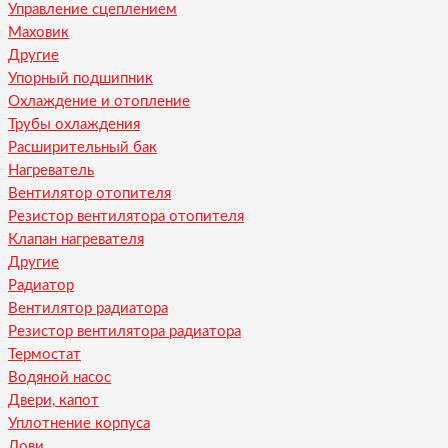
Управление сцеплением
Маховик
Другие
Упорный подшипник
Охлаждение и отопление
Трубы охлаждения
Расширительный бак
Нагреватель
Вентилятор отопителя
Резистор вентилятора отопителя
Клапан нагревателя
Другие
Радиатор
Вентилятор радиатора
Резистор вентилятора радиатора
Термостат
Водяной насос
Двери, капот
Уплотнение корпуса
Лови