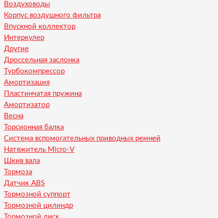
Воздуховоды
Корпус воздушного фильтра
Впускной коллектор
Интеркулер
Другие
Дроссельная заслонка
Турбокомпрессор
Амортизация
Пластинчатая пружина
Амортизатор
Весна
Торсионная балка
Система вспомогательных приводных ремней
Натяжитель Micro-V
Шкив вала
Тормоза
Датчик ABS
Тормозной суппорт
Тормозной цилиндр
Тормозной диск