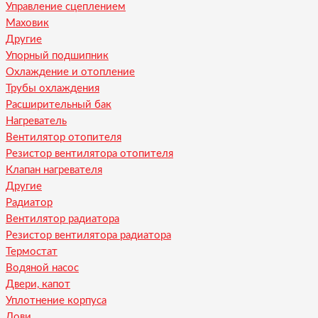
Управление сцеплением
Маховик
Другие
Упорный подшипник
Охлаждение и отопление
Трубы охлаждения
Расширительный бак
Нагреватель
Вентилятор отопителя
Резистор вентилятора отопителя
Клапан нагревателя
Другие
Радиатор
Вентилятор радиатора
Резистор вентилятора радиатора
Термостат
Водяной насос
Двери, капот
Уплотнение корпуса
Лови