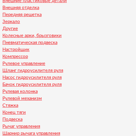
Внешние пластиковые детали
Внешняя отделка
Передняя решетка
Зеркало
Другие
Колесные арки, брызговики
Пневматическая подвеска
Настройщик
Компрессор
Рулевое управление
Шланг гидроусилителя руля
Насос гидроусилителя руля
Бачок гидроусилителя руля
Рулевая колонка
Рулевой механизм
Стяжка
Конец тяги
Подвеска
Рычаг управления
Шарнир рычага управления