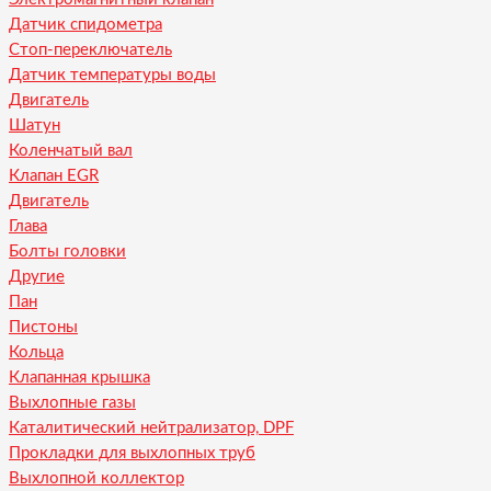
Датчик спидометра
Стоп-переключатель
Датчик температуры воды
Двигатель
Шатун
Коленчатый вал
Клапан EGR
Двигатель
Глава
Болты головки
Другие
Пан
Пистоны
Кольца
Клапанная крышка
Выхлопные газы
Каталитический нейтрализатор, DPF
Прокладки для выхлопных труб
Выхлопной коллектор