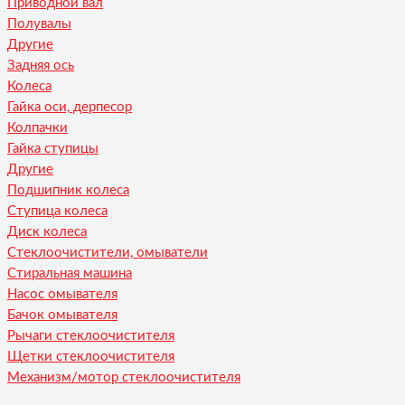
Приводной вал
Полувалы
Другие
Задняя ось
Колеса
Гайка оси, дерпесор
Колпачки
Гайка ступицы
Другие
Подшипник колеса
Ступица колеса
Диск колеса
Стеклоочистители, омыватели
Стиральная машина
Насос омывателя
Бачок омывателя
Рычаги стеклоочистителя
Щетки стеклоочистителя
Механизм/мотор стеклоочистителя