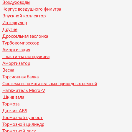
Воздуховоды
Корпус воздушного фильтра
Впускной коллектор
Интеркулер
Другие
Дроссельная заслонка
Турбокомпрессор
Амортизация
Пластинчатая пружина
Амортизатор
Весна
Торсионная балка
Система вспомогательных приводных ремней
Натяжитель Micro-V
Шкив вала
Тормоза
Датчик ABS
Тормозной суппорт
Тормозной цилиндр
Тормозной диск