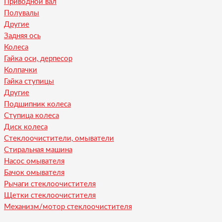
Приводной вал
Полувалы
Другие
Задняя ось
Колеса
Гайка оси, дерпесор
Колпачки
Гайка ступицы
Другие
Подшипник колеса
Ступица колеса
Диск колеса
Стеклоочистители, омыватели
Стиральная машина
Насос омывателя
Бачок омывателя
Рычаги стеклоочистителя
Щетки стеклоочистителя
Механизм/мотор стеклоочистителя