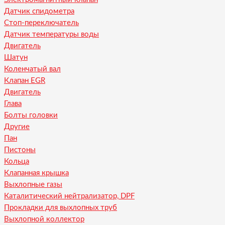
Датчик спидометра
Стоп-переключатель
Датчик температуры воды
Двигатель
Шатун
Коленчатый вал
Клапан EGR
Двигатель
Глава
Болты головки
Другие
Пан
Пистоны
Кольца
Клапанная крышка
Выхлопные газы
Каталитический нейтрализатор, DPF
Прокладки для выхлопных труб
Выхлопной коллектор