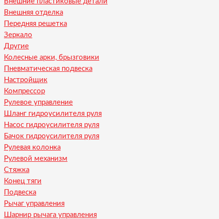
Внешние пластиковые детали
Внешняя отделка
Передняя решетка
Зеркало
Другие
Колесные арки, брызговики
Пневматическая подвеска
Настройщик
Компрессор
Рулевое управление
Шланг гидроусилителя руля
Насос гидроусилителя руля
Бачок гидроусилителя руля
Рулевая колонка
Рулевой механизм
Стяжка
Конец тяги
Подвеска
Рычаг управления
Шарнир рычага управления