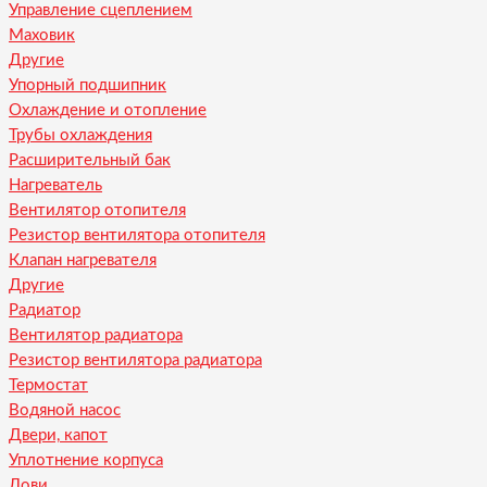
Управление сцеплением
Маховик
Другие
Упорный подшипник
Охлаждение и отопление
Трубы охлаждения
Расширительный бак
Нагреватель
Вентилятор отопителя
Резистор вентилятора отопителя
Клапан нагревателя
Другие
Радиатор
Вентилятор радиатора
Резистор вентилятора радиатора
Термостат
Водяной насос
Двери, капот
Уплотнение корпуса
Лови