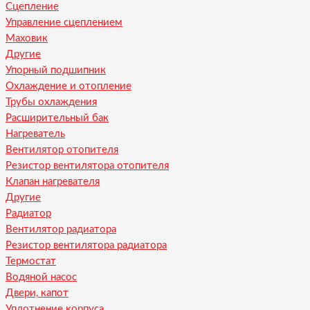
Сцепление
Управление сцеплением
Маховик
Другие
Упорный подшипник
Охлаждение и отопление
Трубы охлаждения
Расширительный бак
Нагреватель
Вентилятор отопителя
Резистор вентилятора отопителя
Клапан нагревателя
Другие
Радиатор
Вентилятор радиатора
Резистор вентилятора радиатора
Термостат
Водяной насос
Двери, капот
Уплотнение корпуса