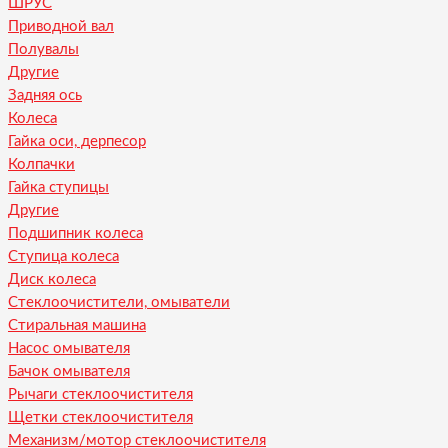
ШРУС
Приводной вал
Полувалы
Другие
Задняя ось
Колеса
Гайка оси, дерпесор
Колпачки
Гайка ступицы
Другие
Подшипник колеса
Ступица колеса
Диск колеса
Стеклоочистители, омыватели
Стиральная машина
Насос омывателя
Бачок омывателя
Рычаги стеклоочистителя
Щетки стеклоочистителя
Механизм/мотор стеклоочистителя