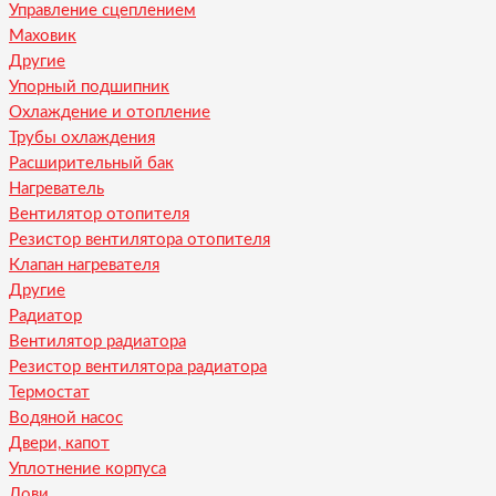
Управление сцеплением
Маховик
Другие
Упорный подшипник
Охлаждение и отопление
Трубы охлаждения
Расширительный бак
Нагреватель
Вентилятор отопителя
Резистор вентилятора отопителя
Клапан нагревателя
Другие
Радиатор
Вентилятор радиатора
Резистор вентилятора радиатора
Термостат
Водяной насос
Двери, капот
Уплотнение корпуса
Лови