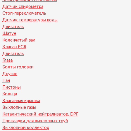
Датчик спидометра
Стоп-переключатель
Датчик температуры воды
Двигатель
Шатун
Коленчатый вал
Клапан EGR
Двигатель
Глава
Болты головки
Другие
Пан
Пистоны
Кольца
Клапанная крышка
Выхлопные газы
Каталитический нейтрализатор, DPF
Прокладки для выхлопных труб
Выхлопной коллектор