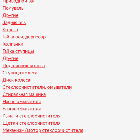
Приводной вал
Полувалы
Другие
Задняя ось
Колеса
Гайка оси, дерпесор
Колпачки
Гайка ступицы
Другие
Подшипник колеса
Ступица колеса
Диск колеса
Стеклоочистители, омыватели
Стиральная машина
Насос омывателя
Бачок омывателя
Рычаги стеклоочистителя
Щетки стеклоочистителя
Механизм/мотор стеклоочистителя