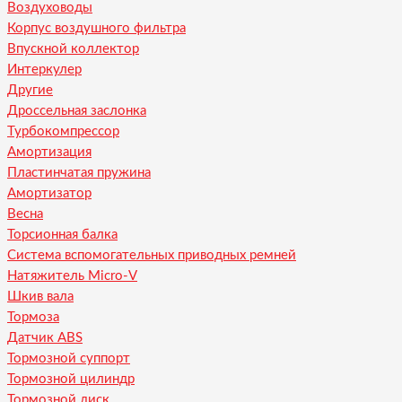
Воздуховоды
Корпус воздушного фильтра
Впускной коллектор
Интеркулер
Другие
Дроссельная заслонка
Турбокомпрессор
Амортизация
Пластинчатая пружина
Амортизатор
Весна
Торсионная балка
Система вспомогательных приводных ремней
Натяжитель Micro-V
Шкив вала
Тормоза
Датчик ABS
Тормозной суппорт
Тормозной цилиндр
Тормозной диск