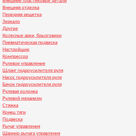
Внешние пластиковые детали
Внешняя отделка
Передняя решетка
Зеркало
Другие
Колесные арки, брызговики
Пневматическая подвеска
Настройщик
Компрессор
Рулевое управление
Шланг гидроусилителя руля
Насос гидроусилителя руля
Бачок гидроусилителя руля
Рулевая колонка
Рулевой механизм
Стяжка
Конец тяги
Подвеска
Рычаг управления
Шарнир рычага управления