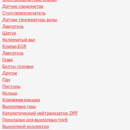
Датчик спидометра
Стоп-переключатель
Датчик температуры воды
Двигатель
Шатун
Коленчатый вал
Клапан EGR
Двигатель
Глава
Болты головки
Другие
Пан
Пистоны
Кольца
Клапанная крышка
Выхлопные газы
Каталитический нейтрализатор, DPF
Прокладки для выхлопных труб
Выхлопной коллектор