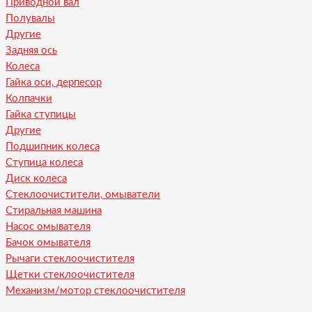
Приводной вал
Полувалы
Другие
Задняя ось
Колеса
Гайка оси, дерпесор
Колпачки
Гайка ступицы
Другие
Подшипник колеса
Ступица колеса
Диск колеса
Стеклоочистители, омыватели
Стиральная машина
Насос омывателя
Бачок омывателя
Рычаги стеклоочистителя
Щетки стеклоочистителя
Механизм/мотор стеклоочистителя