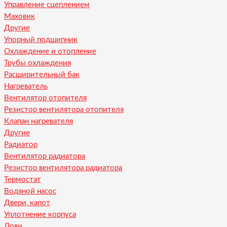
Управление сцеплением
Маховик
Другие
Упорный подшипник
Охлаждение и отопление
Трубы охлаждения
Расширительный бак
Нагреватель
Вентилятор отопителя
Резистор вентилятора отопителя
Клапан нагревателя
Другие
Радиатор
Вентилятор радиатора
Резистор вентилятора радиатора
Термостат
Водяной насос
Двери, капот
Уплотнение корпуса
Лови