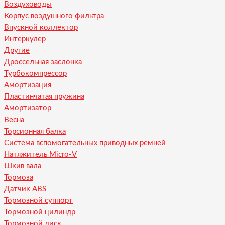
Воздуховоды
Корпус воздушного фильтра
Впускной коллектор
Интеркулер
Другие
Дроссельная заслонка
Турбокомпрессор
Амортизация
Пластинчатая пружина
Амортизатор
Весна
Торсионная балка
Система вспомогательных приводных ремней
Натяжитель Micro-V
Шкив вала
Тормоза
Датчик ABS
Тормозной суппорт
Тормозной цилиндр
Тормозной диск