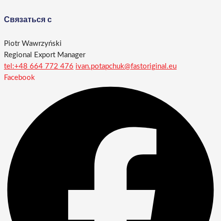
Связаться с
Piotr Wawrzyński
Regional Export Manager
tel:+48 664 772 476
ivan.potapchuk@fastoriginal.eu
Facebook