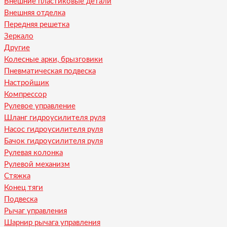
Внешние пластиковые детали
Внешняя отделка
Передняя решетка
Зеркало
Другие
Колесные арки, брызговики
Пневматическая подвеска
Настройщик
Компрессор
Рулевое управление
Шланг гидроусилителя руля
Насос гидроусилителя руля
Бачок гидроусилителя руля
Рулевая колонка
Рулевой механизм
Стяжка
Конец тяги
Подвеска
Рычаг управления
Шарнир рычага управления