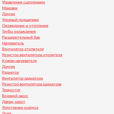
Управление сцеплением
Маховик
Другие
Упорный подшипник
Охлаждение и отопление
Трубы охлаждения
Расширительный бак
Нагреватель
Вентилятор отопителя
Резистор вентилятора отопителя
Клапан нагревателя
Другие
Радиатор
Вентилятор радиатора
Резистор вентилятора радиатора
Термостат
Водяной насос
Двери, капот
Уплотнение корпуса
Лови