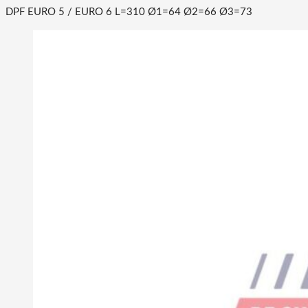
DPF EURO 5 / EURO 6 L=310 Ø1=64 Ø2=66 Ø3=73