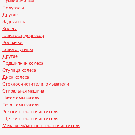
Приводной вал
Полувалы
Другие
Задняя ось
Колеса
Гайка оси, дерпесор
Колпачки
Гайка ступицы
Другие
Подшипник колеса
Ступица колеса
Диск колеса
Стеклоочистители, омыватели
Стиральная машина
Насос омывателя
Бачок омывателя
Рычаги стеклоочистителя
Щетки стеклоочистителя
Механизм/мотор стеклоочистителя