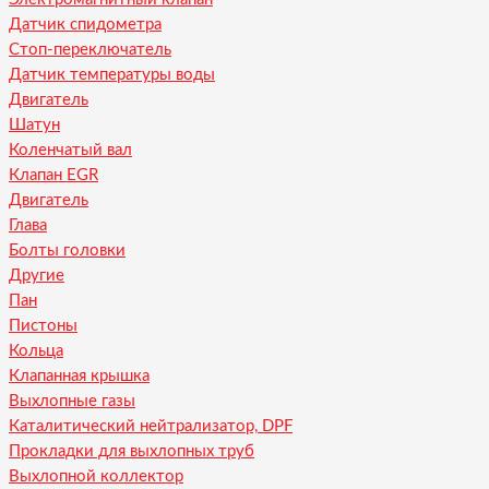
Датчик спидометра
Стоп-переключатель
Датчик температуры воды
Двигатель
Шатун
Коленчатый вал
Клапан EGR
Двигатель
Глава
Болты головки
Другие
Пан
Пистоны
Кольца
Клапанная крышка
Выхлопные газы
Каталитический нейтрализатор, DPF
Прокладки для выхлопных труб
Выхлопной коллектор