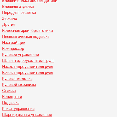
Внешние пластиковые детали
Внешняя отделка
Передняя решетка
Зеркало
Другие
Колесные арки, брызговики
Пневматическая подвеска
Настройщик
Компрессор
Рулевое управление
Шланг гидроусилителя руля
Насос гидроусилителя руля
Бачок гидроусилителя руля
Рулевая колонка
Рулевой механизм
Стяжка
Конец тяги
Подвеска
Рычаг управления
Шарнир рычага управления