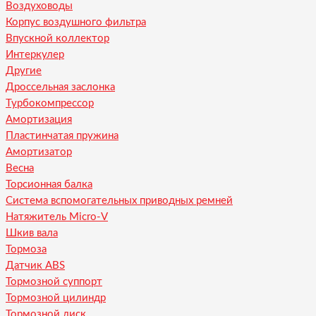
Воздуховоды
Корпус воздушного фильтра
Впускной коллектор
Интеркулер
Другие
Дроссельная заслонка
Турбокомпрессор
Амортизация
Пластинчатая пружина
Амортизатор
Весна
Торсионная балка
Система вспомогательных приводных ремней
Натяжитель Micro-V
Шкив вала
Тормоза
Датчик ABS
Тормозной суппорт
Тормозной цилиндр
Тормозной диск