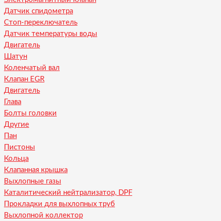
Датчик спидометра
Стоп-переключатель
Датчик температуры воды
Двигатель
Шатун
Коленчатый вал
Клапан EGR
Двигатель
Глава
Болты головки
Другие
Пан
Пистоны
Кольца
Клапанная крышка
Выхлопные газы
Каталитический нейтрализатор, DPF
Прокладки для выхлопных труб
Выхлопной коллектор