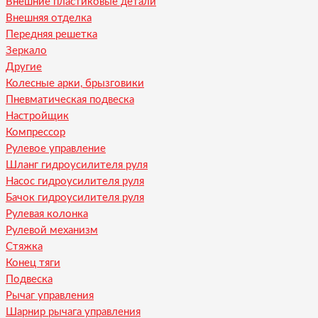
Внешние пластиковые детали
Внешняя отделка
Передняя решетка
Зеркало
Другие
Колесные арки, брызговики
Пневматическая подвеска
Настройщик
Компрессор
Рулевое управление
Шланг гидроусилителя руля
Насос гидроусилителя руля
Бачок гидроусилителя руля
Рулевая колонка
Рулевой механизм
Стяжка
Конец тяги
Подвеска
Рычаг управления
Шарнир рычага управления