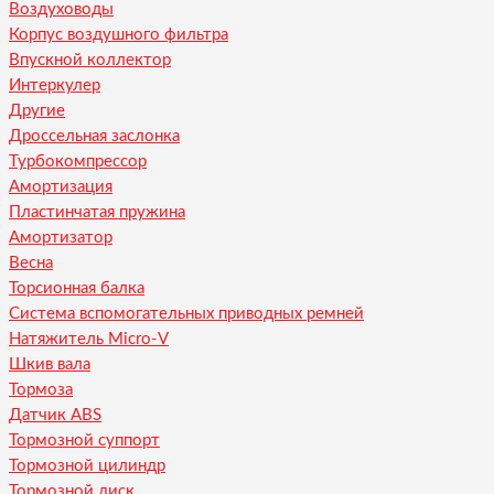
Воздуховоды
Корпус воздушного фильтра
Впускной коллектор
Интеркулер
Другие
Дроссельная заслонка
Турбокомпрессор
Амортизация
Пластинчатая пружина
Амортизатор
Весна
Торсионная балка
Система вспомогательных приводных ремней
Натяжитель Micro-V
Шкив вала
Тормоза
Датчик ABS
Тормозной суппорт
Тормозной цилиндр
Тормозной диск