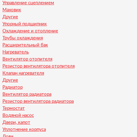
Управление сцеплением
Маховик
Другие
Упорный подшипник
Охлаждение и отопление
Трубы охлаждения
Расширительный бак
Нагреватель
Вентилятор отопителя
Резистор вентилятора отопителя
Клапан нагревателя
Другие
Радиатор
Вентилятор радиатора
Резистор вентилятора радиатора
Термостат
Водяной насос
Двери, капот
Уплотнение корпуса
Лови