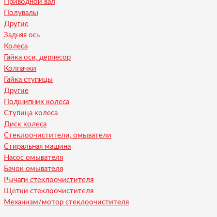
Приводной вал
Полувалы
Другие
Задняя ось
Колеса
Гайка оси, дерпесор
Колпачки
Гайка ступицы
Другие
Подшипник колеса
Ступица колеса
Диск колеса
Стеклоочистители, омыватели
Стиральная машина
Насос омывателя
Бачок омывателя
Рычаги стеклоочистителя
Щетки стеклоочистителя
Механизм/мотор стеклоочистителя