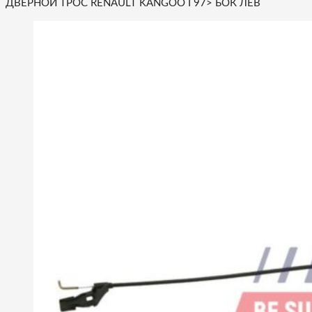
ДВЕРНОЙ ТРОС RENAULT KANGOO I 97> БОК ЛЕВ