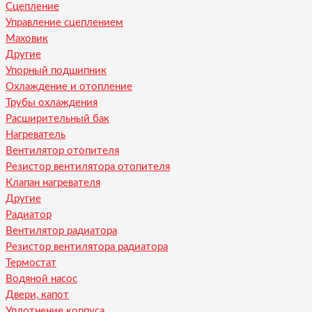
Сцепление
Управление сцеплением
Маховик
Другие
Упорный подшипник
Охлаждение и отопление
Трубы охлаждения
Расширительный бак
Нагреватель
Вентилятор отопителя
Резистор вентилятора отопителя
Клапан нагревателя
Другие
Радиатор
Вентилятор радиатора
Резистор вентилятора радиатора
Термостат
Водяной насос
Двери, капот
Уплотнение корпуса