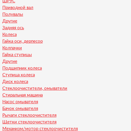
ШРУС
Приводной вал
Полувалы
Другие
Задняя ось
Колеса
Гайка оси, дерпесор
Колпачки
Гайка ступицы
Другие
Подшипник колеса
Ступица колеса
Диск колеса
Стеклоочистители, омыватели
Стиральная машина
Насос омывателя
Бачок омывателя
Рычаги стеклоочистителя
Щетки стеклоочистителя
Механизм/мотор стеклоочистителя