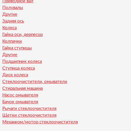
Приводной вал
Полувалы
Другие
Задняя ось
Колеса
Гайка оси, дерпесор
Колпачки
Гайка ступицы
Другие
Подшипник колеса
Ступица колеса
Диск колеса
Стеклоочистители, омыватели
Стиральная машина
Насос омывателя
Бачок омывателя
Рычаги стеклоочистителя
Щетки стеклоочистителя
Механизм/мотор стеклоочистителя