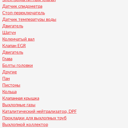
Датчик спидометра
Стоп-переключатель
Датчик температуры воды
Двигатель
Шатун
Коленчатый вал
Клапан EGR
Двигатель
Глава
Болты головки
Другие
Пан
Пистоны
Кольца
Клапанная крышка
Выхлопные газы
Каталитический нейтрализатор, DPF
Прокладки для выхлопных труб
Выхлопной коллектор