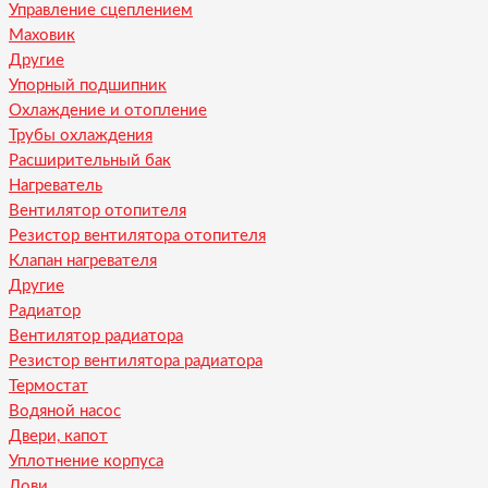
Управление сцеплением
Маховик
Другие
Упорный подшипник
Охлаждение и отопление
Трубы охлаждения
Расширительный бак
Нагреватель
Вентилятор отопителя
Резистор вентилятора отопителя
Клапан нагревателя
Другие
Радиатор
Вентилятор радиатора
Резистор вентилятора радиатора
Термостат
Водяной насос
Двери, капот
Уплотнение корпуса
Лови