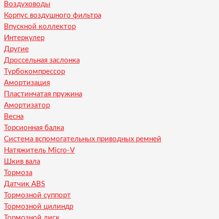
Воздуховоды
Корпус воздушного фильтра
Впускной коллектор
Интеркулер
Другие
Дроссельная заслонка
Турбокомпрессор
Амортизация
Пластинчатая пружина
Амортизатор
Весна
Торсионная балка
Система вспомогательных приводных ремней
Натяжитель Micro-V
Шкив вала
Тормоза
Датчик ABS
Тормозной суппорт
Тормозной цилиндр
Тормозной диск