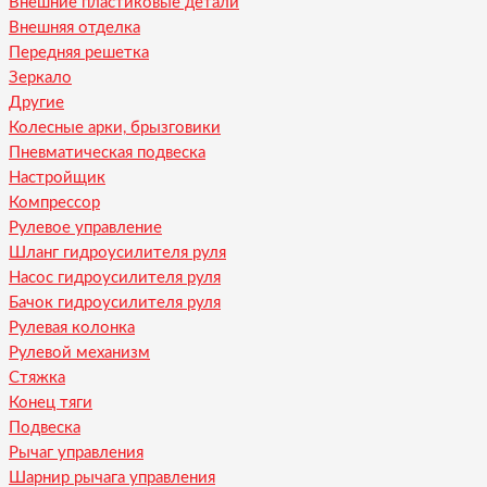
Внешние пластиковые детали
Внешняя отделка
Передняя решетка
Зеркало
Другие
Колесные арки, брызговики
Пневматическая подвеска
Настройщик
Компрессор
Рулевое управление
Шланг гидроусилителя руля
Насос гидроусилителя руля
Бачок гидроусилителя руля
Рулевая колонка
Рулевой механизм
Стяжка
Конец тяги
Подвеска
Рычаг управления
Шарнир рычага управления