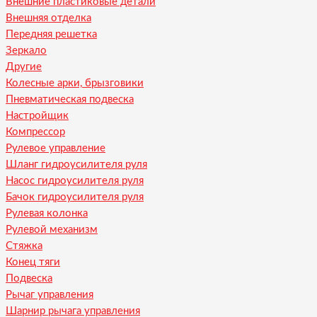
Внешние пластиковые детали
Внешняя отделка
Передняя решетка
Зеркало
Другие
Колесные арки, брызговики
Пневматическая подвеска
Настройщик
Компрессор
Рулевое управление
Шланг гидроусилителя руля
Насос гидроусилителя руля
Бачок гидроусилителя руля
Рулевая колонка
Рулевой механизм
Стяжка
Конец тяги
Подвеска
Рычаг управления
Шарнир рычага управления