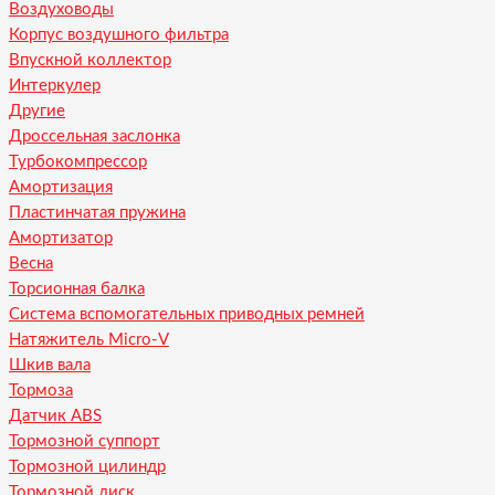
Воздуховоды
Корпус воздушного фильтра
Впускной коллектор
Интеркулер
Другие
Дроссельная заслонка
Турбокомпрессор
Амортизация
Пластинчатая пружина
Амортизатор
Весна
Торсионная балка
Система вспомогательных приводных ремней
Натяжитель Micro-V
Шкив вала
Тормоза
Датчик ABS
Тормозной суппорт
Тормозной цилиндр
Тормозной диск