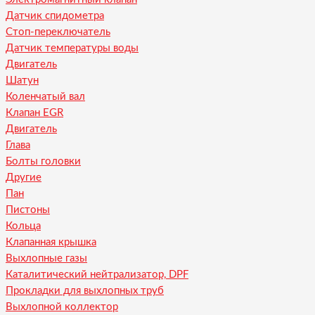
Датчик спидометра
Стоп-переключатель
Датчик температуры воды
Двигатель
Шатун
Коленчатый вал
Клапан EGR
Двигатель
Глава
Болты головки
Другие
Пан
Пистоны
Кольца
Клапанная крышка
Выхлопные газы
Каталитический нейтрализатор, DPF
Прокладки для выхлопных труб
Выхлопной коллектор