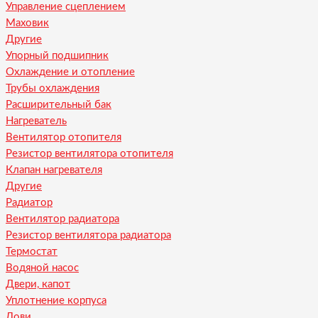
Управление сцеплением
Маховик
Другие
Упорный подшипник
Охлаждение и отопление
Трубы охлаждения
Расширительный бак
Нагреватель
Вентилятор отопителя
Резистор вентилятора отопителя
Клапан нагревателя
Другие
Радиатор
Вентилятор радиатора
Резистор вентилятора радиатора
Термостат
Водяной насос
Двери, капот
Уплотнение корпуса
Лови