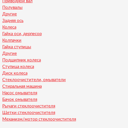
Приводной вал
Полувалы
Другие
Задняя ось
Колеса
Гайка оси, дерпесор
Колпачки
Гайка ступицы
Другие
Подшипник колеса
Ступица колеса
Диск колеса
Стеклоочистители, омыватели
Стиральная машина
Насос омывателя
Бачок омывателя
Рычаги стеклоочистителя
Щетки стеклоочистителя
Механизм/мотор стеклоочистителя