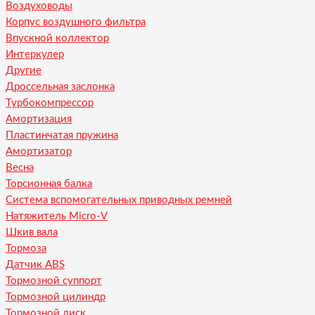
Воздуховоды
Корпус воздушного фильтра
Впускной коллектор
Интеркулер
Другие
Дроссельная заслонка
Турбокомпрессор
Амортизация
Пластинчатая пружина
Амортизатор
Весна
Торсионная балка
Система вспомогательных приводных ремней
Натяжитель Micro-V
Шкив вала
Тормоза
Датчик ABS
Тормозной суппорт
Тормозной цилиндр
Тормозной диск