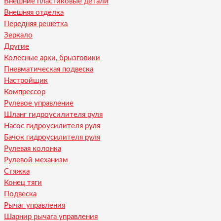
Внешние пластиковые детали
Внешняя отделка
Передняя решетка
Зеркало
Другие
Колесные арки, брызговики
Пневматическая подвеска
Настройщик
Компрессор
Рулевое управление
Шланг гидроусилителя руля
Насос гидроусилителя руля
Бачок гидроусилителя руля
Рулевая колонка
Рулевой механизм
Стяжка
Конец тяги
Подвеска
Рычаг управления
Шарнир рычага управления