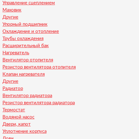
Управление сцеплением
Маховик
Другие
Упорный подшипник
Охлаждение и отопление
Трубы охлаждения
Расширительный бак
Нагреватель
Вентилятор отопителя
Резистор вентилятора отопителя
Клапан нагревателя
Другие
Радиатор
Вентилятор радиатора
Резистор вентилятора радиатора
Термостат
Водяной насос
Двери, капот
Уплотнение корпуса
Лови