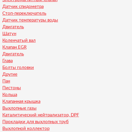
Датчик спидометра
Стоп-переключатель
Датчик температуры воды
Двигатель
Шатун
Коленчатый вал
Клапан EGR
Двигатель
Глава
Болты головки
Другие
Пан
Пистоны
Кольца
Клапанная крышка
Выхлопные газы
Каталитический нейтрализатор, DPF
Прокладки для выхлопных труб
Выхлопной коллектор