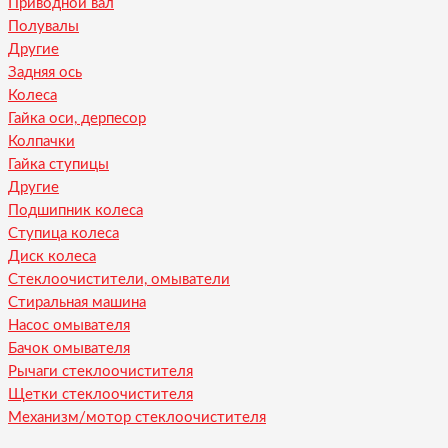
Приводной вал
Полувалы
Другие
Задняя ось
Колеса
Гайка оси, дерпесор
Колпачки
Гайка ступицы
Другие
Подшипник колеса
Ступица колеса
Диск колеса
Стеклоочистители, омыватели
Стиральная машина
Насос омывателя
Бачок омывателя
Рычаги стеклоочистителя
Щетки стеклоочистителя
Механизм/мотор стеклоочистителя