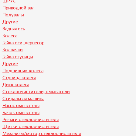
ШРУС
Приводной вал
Полувалы
Другие
Задняя ось
Колеса
Гайка оси, дерпесор
Колпачки
Гайка ступицы
Другие
Подшипник колеса
Ступица колеса
Диск колеса
Стеклоочистители, омыватели
Стиральная машина
Насос омывателя
Бачок омывателя
Рычаги стеклоочистителя
Щетки стеклоочистителя
Механизм/мотор стеклоочистителя