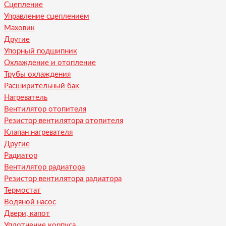
Сцепление
Управление сцеплением
Маховик
Другие
Упорный подшипник
Охлаждение и отопление
Трубы охлаждения
Расширительный бак
Нагреватель
Вентилятор отопителя
Резистор вентилятора отопителя
Клапан нагревателя
Другие
Радиатор
Вентилятор радиатора
Резистор вентилятора радиатора
Термостат
Водяной насос
Двери, капот
Уплотнение корпуса