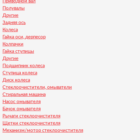
Приводной вал
Полувалы
Другие
Задняя ось
Колеса
Гайка оси, дерпесор
Колпачки
Гайка ступицы
Другие
Подшипник колеса
Ступица колеса
Диск колеса
Стеклоочистители, омыватели
Стиральная машина
Насос омывателя
Бачок омывателя
Рычаги стеклоочистителя
Щетки стеклоочистителя
Механизм/мотор стеклоочистителя