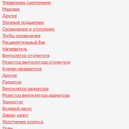
Управление сцеплением
Маховик
Другие
Упорный подшипник
Охлаждение и отопление
Трубы охлаждения
Расширительный бак
Нагреватель
Вентилятор отопителя
Резистор вентилятора отопителя
Клапан нагревателя
Другие
Радиатор
Вентилятор радиатора
Резистор вентилятора радиатора
Термостат
Водяной насос
Двери, капот
Уплотнение корпуса
Лови