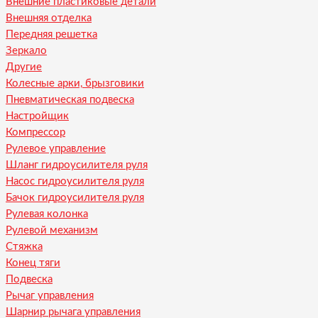
Внешние пластиковые детали
Внешняя отделка
Передняя решетка
Зеркало
Другие
Колесные арки, брызговики
Пневматическая подвеска
Настройщик
Компрессор
Рулевое управление
Шланг гидроусилителя руля
Насос гидроусилителя руля
Бачок гидроусилителя руля
Рулевая колонка
Рулевой механизм
Стяжка
Конец тяги
Подвеска
Рычаг управления
Шарнир рычага управления