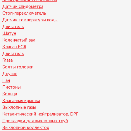
Датчик спидометра
Стоп-переключатель
Датчик температуры воды
Двигатель
Шатун
Коленчатый вал
Клапан EGR
Двигатель
Глава
Болты головки
Другие
Пан
Пистоны
Кольца
Клапанная крышка
Выхлопные газы
Каталитический нейтрализатор, DPF
Прокладки для выхлопных труб
Выхлопной коллектор