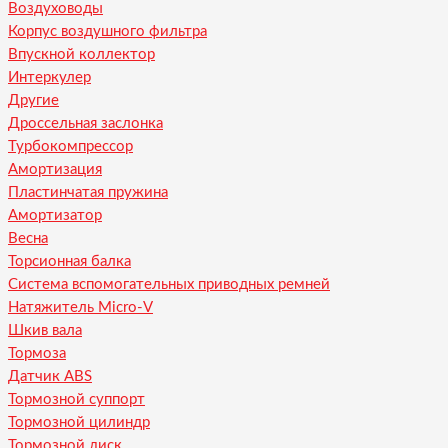
Воздуховоды
Корпус воздушного фильтра
Впускной коллектор
Интеркулер
Другие
Дроссельная заслонка
Турбокомпрессор
Амортизация
Пластинчатая пружина
Амортизатор
Весна
Торсионная балка
Система вспомогательных приводных ремней
Натяжитель Micro-V
Шкив вала
Тормоза
Датчик ABS
Тормозной суппорт
Тормозной цилиндр
Тормозной диск