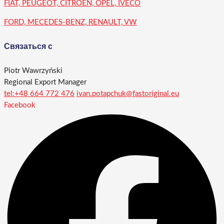
FIAT, PEUGEOT, CITROEN, OPEL, IVECO
FORD, MECEDES-BENZ, RENAULT, VW
Связаться с
Piotr Wawrzyński
Regional Export Manager
tel:+48 664 772 476
ivan.potapchuk@fastoriginal.eu
Facebook