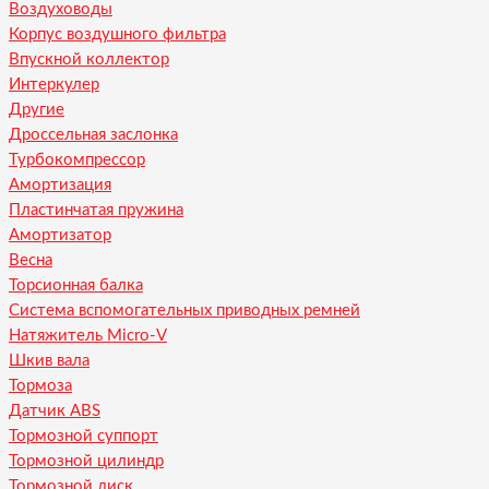
Воздуховоды
Корпус воздушного фильтра
Впускной коллектор
Интеркулер
Другие
Дроссельная заслонка
Турбокомпрессор
Амортизация
Пластинчатая пружина
Амортизатор
Весна
Торсионная балка
Система вспомогательных приводных ремней
Натяжитель Micro-V
Шкив вала
Тормоза
Датчик ABS
Тормозной суппорт
Тормозной цилиндр
Тормозной диск