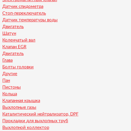
Датчик спидометра
Стоп-переключатель
Датчик температуры воды
Двигатель
Шатун
Коленчатый вал
Клапан EGR
Двигатель
Глава
Болты головки
Другие
Пан
Пистоны
Кольца
Клапанная крышка
Выхлопные газы
Каталитический нейтрализатор, DPF
Прокладки для выхлопных труб
Выхлопной коллектор