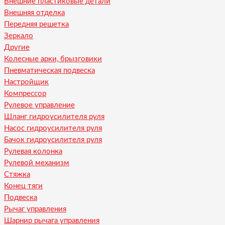
Внешние пластиковые детали
Внешняя отделка
Передняя решетка
Зеркало
Другие
Колесные арки, брызговики
Пневматическая подвеска
Настройщик
Компрессор
Рулевое управление
Шланг гидроусилителя руля
Насос гидроусилителя руля
Бачок гидроусилителя руля
Рулевая колонка
Рулевой механизм
Стяжка
Конец тяги
Подвеска
Рычаг управления
Шарнир рычага управления