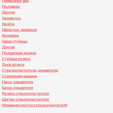
Приводной вал
Полувалы
Другие
Задняя ось
Колеса
Гайка оси, дерпесор
Колпачки
Гайка ступицы
Другие
Подшипник колеса
Ступица колеса
Диск колеса
Стеклоочистители, омыватели
Стиральная машина
Насос омывателя
Бачок омывателя
Рычаги стеклоочистителя
Щетки стеклоочистителя
Механизм/мотор стеклоочистителя