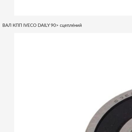
ВАЛ КПП IVECO DAILY 90> сцепле́ний