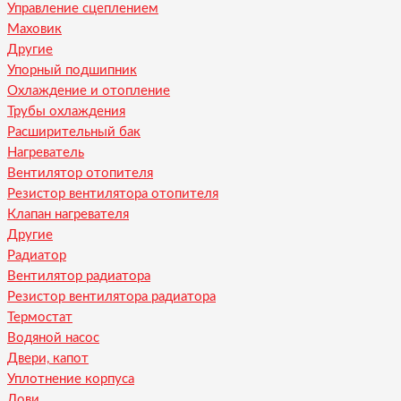
Управление сцеплением
Маховик
Другие
Упорный подшипник
Охлаждение и отопление
Трубы охлаждения
Расширительный бак
Нагреватель
Вентилятор отопителя
Резистор вентилятора отопителя
Клапан нагревателя
Другие
Радиатор
Вентилятор радиатора
Резистор вентилятора радиатора
Термостат
Водяной насос
Двери, капот
Уплотнение корпуса
Лови