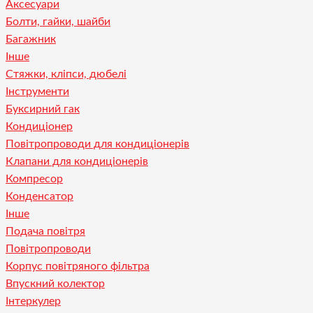
Аксесуари
Болти, гайки, шайби
Багажник
Інше
Стяжки, кліпси, дюбелі
Інструменти
Буксирний гак
Кондиціонер
Повітропроводи для кондиціонерів
Клапани для кондиціонерів
Компресор
Конденсатор
Інше
Подача повітря
Повітропроводи
Корпус повітряного фільтра
Впускний колектор
Інтеркулер