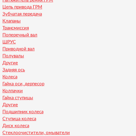
Натяжитель ремня ГРМ
Цепь привода ГРМ
Зубчатая передача
Клапаны
Трансмиссия
Поперечный вал
ШРУС
Приводной вал
Полувалы
Другие
Задняя ось
Колеса
Гайка оси, дерпесор
Колпачки
Гайка ступицы
Другие
Подшипник колеса
Ступица колеса
Диск колеса
Стеклоочистители, омыватели