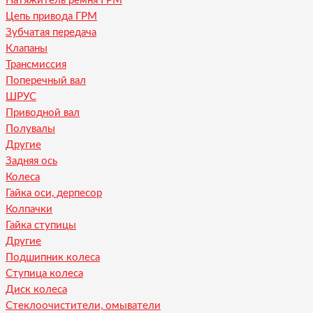
Натяжитель ремня ГРМ
Цепь привода ГРМ
Зубчатая передача
Клапаны
Трансмиссия
Поперечный вал
ШРУС
Приводной вал
Полувалы
Другие
Задняя ось
Колеса
Гайка оси, дерпесор
Колпачки
Гайка ступицы
Другие
Подшипник колеса
Ступица колеса
Диск колеса
Стеклоочистители, омыватели