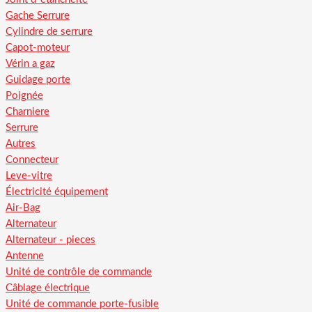
Gache Serrure
Cylindre de serrure
Capot-moteur
Vérin a gaz
Guidage porte
Poignée
Charniere
Serrure
Autres
Connecteur
Leve-vitre
Électricité équipement
Air-Bag
Alternateur
Alternateur - pieces
Antenne
Unité de contrôle de commande
Câblage électrique
Unité de commande porte-fusible