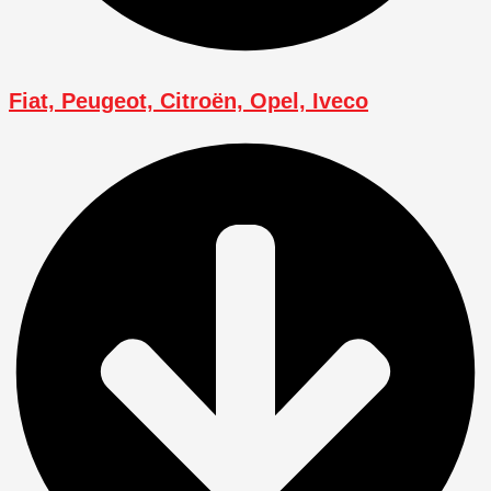
Fiat, Peugeot, Citroën, Opel, Iveco