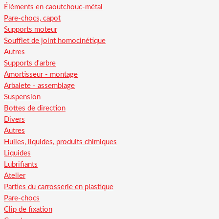
Éléments en caoutchouc-métal
Pare-chocs, capot
Supports moteur
Soufflet de joint homocinétique
Autres
Supports d'arbre
Amortisseur - montage
Arbalete - assemblage
Suspension
Bottes de direction
Divers
Autres
Huiles, liquides, produits chimiques
Liquides
Lubrifiants
Atelier
Parties du carrosserie en plastique
Pare-chocs
Clip de fixation