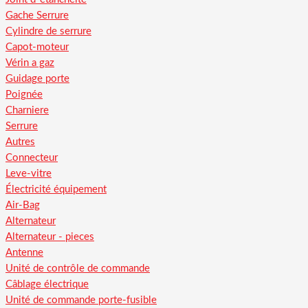
Gache Serrure
Cylindre de serrure
Capot-moteur
Vérin a gaz
Guidage porte
Poignée
Charniere
Serrure
Autres
Connecteur
Leve-vitre
Électricité équipement
Air-Bag
Alternateur
Alternateur - pieces
Antenne
Unité de contrôle de commande
Câblage électrique
Unité de commande porte-fusible