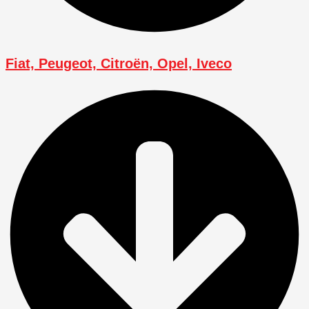
Fiat, Peugeot, Citroën, Opel, Iveco