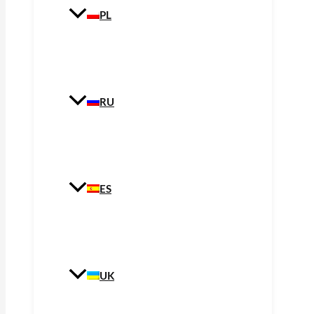
PL
RU
ES
UK