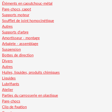
Éléments en caoutchouc-métal
Pare-chocs, capot
Supports moteur
Soufflet de joint homocinétique
Autres
Supports d'arbre
Amortisseur - montage
Arbalete - assemblage
Suspension
Bottes de direction
Divers
Autres
Huiles, liquides, produits chimiques
Liquides
Lubrifiants
Atelier
Parties du carrosserie en plastique
Pare-chocs
Clip de fixation