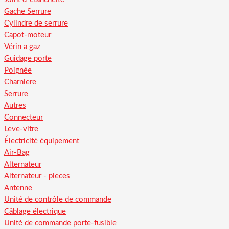
Gache Serrure
Cylindre de serrure
Capot-moteur
Vérin a gaz
Guidage porte
Poignée
Charniere
Serrure
Autres
Connecteur
Leve-vitre
Électricité équipement
Air-Bag
Alternateur
Alternateur - pieces
Antenne
Unité de contrôle de commande
Câblage électrique
Unité de commande porte-fusible