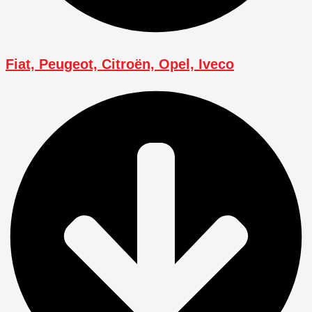
Fiat, Peugeot, Citroën, Opel, Iveco