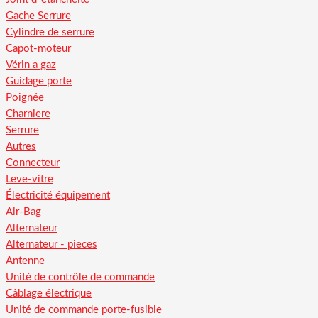
Gache Serrure
Cylindre de serrure
Capot-moteur
Vérin a gaz
Guidage porte
Poignée
Charniere
Serrure
Autres
Connecteur
Leve-vitre
Électricité équipement
Air-Bag
Alternateur
Alternateur - pieces
Antenne
Unité de contrôle de commande
Câblage électrique
Unité de commande porte-fusible