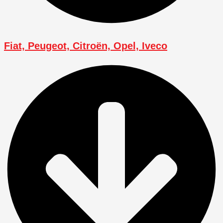
Fiat, Peugeot, Citroën, Opel, Iveco