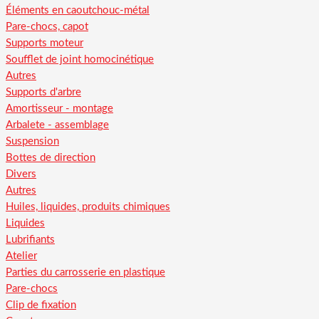
Éléments en caoutchouc-métal
Pare-chocs, capot
Supports moteur
Soufflet de joint homocinétique
Autres
Supports d'arbre
Amortisseur - montage
Arbalete - assemblage
Suspension
Bottes de direction
Divers
Autres
Huiles, liquides, produits chimiques
Liquides
Lubrifiants
Atelier
Parties du carrosserie en plastique
Pare-chocs
Clip de fixation