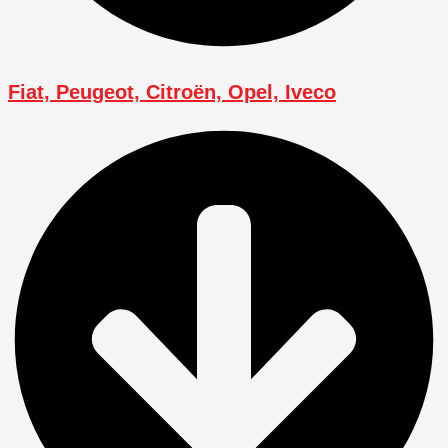
Fiat, Peugeot, Citroën, Opel, Iveco