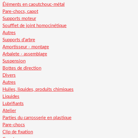
Éléments en caoutchouc-métal
Pare-chocs, capot
Supports moteur
Soufflet de joint homocinétique
Autres
Supports d'arbre
Amortisseur - montage
Arbalete - assemblage
Suspension
Bottes de direction
Divers
Autres
Huiles, liquides, produits chimiques
Liquides
Lubrifiants
Atelier
Parties du carrosserie en plastique
Pare-chocs
Clip de fixation