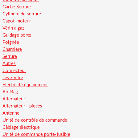
Gache Serrure
Cylindre de serrure
Capot-moteur
Vérin a gaz
Guidage porte
Poignée
Charniere
Serrure
Autres
Connecteur
Leve-vitre
Électricité équipement
Air-Bag
Alternateur
Alternateur - pieces
Antenne
Unité de contrôle de commande
Câblage électrique
Unité de commande porte-fusible