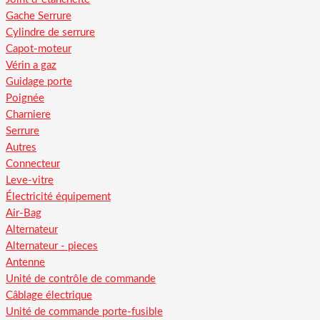
Gache Serrure
Cylindre de serrure
Capot-moteur
Vérin a gaz
Guidage porte
Poignée
Charniere
Serrure
Autres
Connecteur
Leve-vitre
Électricité équipement
Air-Bag
Alternateur
Alternateur - pieces
Antenne
Unité de contrôle de commande
Câblage électrique
Unité de commande porte-fusible