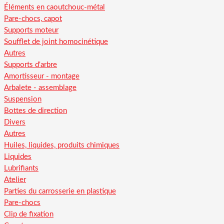
Éléments en caoutchouc-métal
Pare-chocs, capot
Supports moteur
Soufflet de joint homocinétique
Autres
Supports d'arbre
Amortisseur - montage
Arbalete - assemblage
Suspension
Bottes de direction
Divers
Autres
Huiles, liquides, produits chimiques
Liquides
Lubrifiants
Atelier
Parties du carrosserie en plastique
Pare-chocs
Clip de fixation