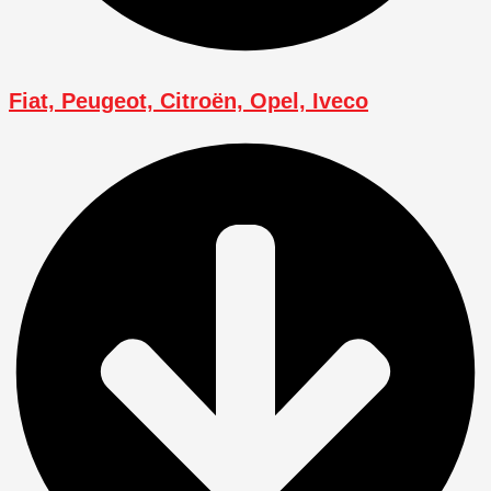
Fiat, Peugeot, Citroën, Opel, Iveco