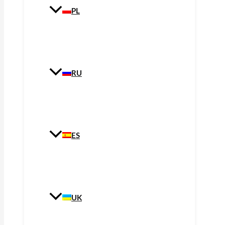
PL
RU
ES
UK