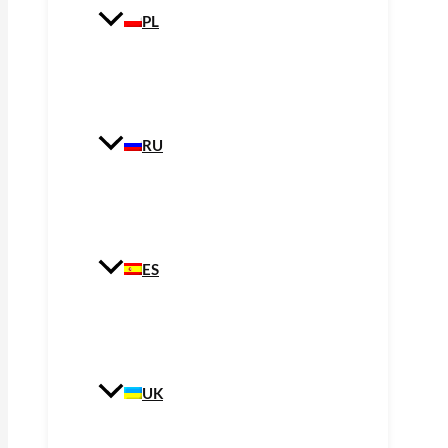
PL
RU
ES
UK