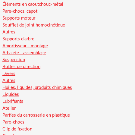
Éléments en caoutchouc-métal
Pare-chocs, capot
Supports moteur
Soufflet de joint homocinétique
Autres
Supports d'arbre
Amortisseur - montage
Arbalete - assemblage
Suspension
Bottes de direction
Divers
Autres
Huiles, liquides, produits chimiques
Liquides
Lubrifiants
Atelier
Parties du carrosserie en plastique
Pare-chocs
Clip de fixation