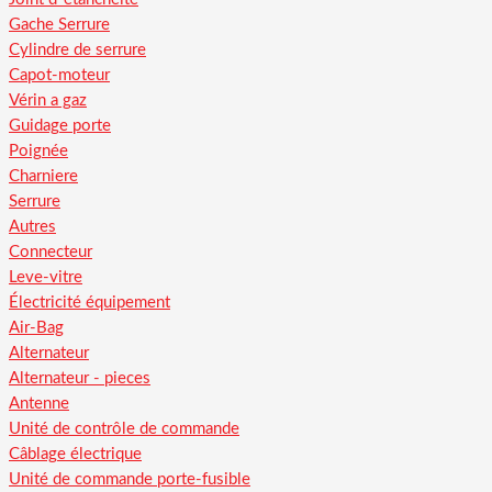
Gache Serrure
Cylindre de serrure
Capot-moteur
Vérin a gaz
Guidage porte
Poignée
Charniere
Serrure
Autres
Connecteur
Leve-vitre
Électricité équipement
Air-Bag
Alternateur
Alternateur - pieces
Antenne
Unité de contrôle de commande
Câblage électrique
Unité de commande porte-fusible