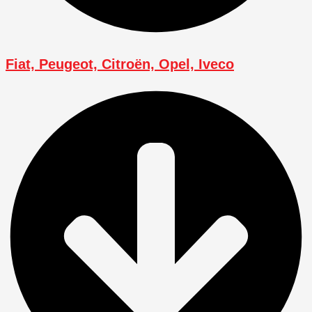
Fiat, Peugeot, Citroën, Opel, Iveco