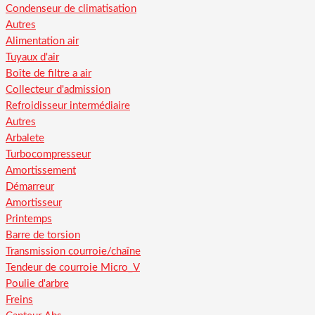
Condenseur de climatisation
Autres
Alimentation air
Tuyaux d'air
Boîte de filtre a air
Collecteur d'admission
Refroidisseur intermédiaire
Autres
Arbalete
Turbocompresseur
Amortissement
Démarreur
Amortisseur
Printemps
Barre de torsion
Transmission courroie/chaîne
Tendeur de courroie Micro_V
Poulie d'arbre
Freins